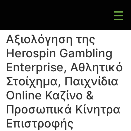
M
Gluten Friendly & Alternative Choices
Αξιολόγηση της
Herospin Gambling
Enterprise, Αθλητικό
Στοίχημα, Παιχνίδια
Online Καζίνο &
Προσωπικά Κίνητρα
Επιστροφής