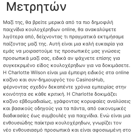
Μετρητών
Μαζί της, θα βρείτε μερικά από τα πιο δημοφιλή
παιχνίδια κουλοχέρηδων online, θα ανακαλύψετε
λιγότερα από, δείχνοντας τι πραγματικά εκτιμήσαμε
παίζοντας μαζί της. Αυτή είναι μια καλή ευκαιρία για
εμάς να μοιραστούμε τις προσωπικές μας γνώσεις
προσωπικά μαζί σας, ειδικά αν ψάχνετε επίσης για
συγκεκριμένο είδος κουλοχέρηδων για να δοκιμάσετε.
Η Charlotte Wilson είναι μια έμπειρη ειδικός στα online
καζίνο και συν-δημιουργός του CasinosHub,
φέρνοντας σχεδόν δεκαπέντε χρόνια εμπειρίας στην
κοινότητα σε κάθε κριτική. Η Charlotte δοκιμάζει
καζίνο εβδομαδιαίως, γράφοντας κορυφαίες αναλύσεις
και βασικούς οδηγούς για τα πάντα, από οικονομικές
διαδικασίες έως συμβουλές για παιχνίδια. Ενώ είναι μια
ενθουσιώδης παίκτρια κουλοχέρηδων, γνωρίζει τον
νέο ενθουσιασμό προσωπικά και είναι αφοσιωμένη στο