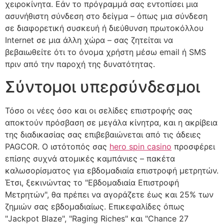
χειροκίνητα. Εάν το πρόγραμμά σας εντοπίσει μια
ασυνήθιστη σύνδεση στο δείγμα – όπως μια σύνδεση
σε διαφορετική συσκευή ή διεύθυνση πρωτοκόλλου
Internet σε μια άλλη χώρα – σας ζητείται να
βεβαιωθείτε ότι το όνομα χρήστη μέσω email ή SMS
πριν από την παροχή της δυνατότητας.
Σύντομοι υπερσύνδεσμοι
Τόσο οι νέες όσο και οι σελίδες επιστροφής σας
αποκτούν πρόσβαση σε μεγάλα κίνητρα, και η ακρίβεια
της διαδικασίας σας επιβεβαιώνεται από τις άδειες
PAGCOR. Ο ιστότοπός σας
hero spin casino
προσφέρει
επίσης συχνά ατομικές καμπάνιες – πακέτα
καλωσορίσματος για εβδομαδιαία επιστροφή μετρητών.
Έτσι, ξεκινώντας το "Εβδομαδιαία Επιστροφή
Μετρητών", θα πρέπει να αγοράζετε έως και 25% των
ζημιών σας εβδομαδιαίως. Επικεφαλίδες όπως
"Jackpot Blaze", "Raging Riches" και "Chance 27