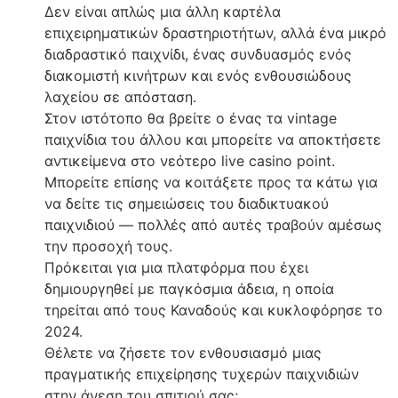
Δεν είναι απλώς μια άλλη καρτέλα
επιχειρηματικών δραστηριοτήτων, αλλά ένα μικρό
διαδραστικό παιχνίδι, ένας συνδυασμός ενός
διακομιστή κινήτρων και ενός ενθουσιώδους
λαχείου σε απόσταση.
Στον ιστότοπο θα βρείτε ο ένας τα vintage
παιχνίδια του άλλου και μπορείτε να αποκτήσετε
αντικείμενα στο νεότερο live casino point.
Μπορείτε επίσης να κοιτάξετε προς τα κάτω για
να δείτε τις σημειώσεις του διαδικτυακού
παιχνιδιού — πολλές από αυτές τραβούν αμέσως
την προσοχή τους.
Πρόκειται για μια πλατφόρμα που έχει
δημιουργηθεί με παγκόσμια άδεια, η οποία
τηρείται από τους Καναδούς και κυκλοφόρησε το
2024.
Θέλετε να ζήσετε τον ενθουσιασμό μιας
πραγματικής επιχείρησης τυχερών παιχνιδιών
στην άνεση του σπιτιού σας;