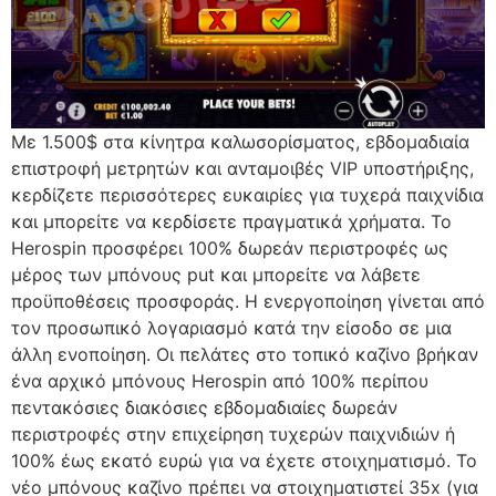
Με 1.500$ στα κίνητρα καλωσορίσματος, εβδομαδιαία
επιστροφή μετρητών και ανταμοιβές VIP υποστήριξης,
κερδίζετε περισσότερες ευκαιρίες για τυχερά παιχνίδια
και μπορείτε να κερδίσετε πραγματικά χρήματα. Το
Herospin προσφέρει 100% δωρεάν περιστροφές ως
μέρος των μπόνους put και μπορείτε να λάβετε
προϋποθέσεις προσφοράς. Η ενεργοποίηση γίνεται από
τον προσωπικό λογαριασμό κατά την είσοδο σε μια
άλλη ενοποίηση. Οι πελάτες στο τοπικό καζίνο βρήκαν
ένα αρχικό μπόνους Herospin από 100% περίπου
πεντακόσιες διακόσιες εβδομαδιαίες δωρεάν
περιστροφές στην επιχείρηση τυχερών παιχνιδιών ή
100% έως εκατό ευρώ για να έχετε στοιχηματισμό. Το
νέο μπόνους καζίνο πρέπει να στοιχηματιστεί 35x (για