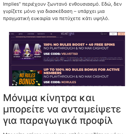
Implies" περιέχουν ζωντανό ενθουσιασμό. Εδώ, δεν
γυρίζετε μόνο για διασκέδαση – υπάρχει μια
πραγματική ευκαιρία να πετύχετε κάτι υψηλό.
Μόνιμα κίνητρα και
μπορείτε να ανταμείψετε
για παραγωγικά προφίλ