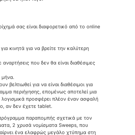
οίχημά σας είναι διαφορετικό από το online
ια κινητά για να βρείτε την καλύτερη
ε αναρτήσεις που δεν θα είναι διαθέσιμες
 μήνα.
βελτιωθεί για να είναι διαθέσιμοι για
γραμμα περιήγησης, επομένως αποτελεί μια
τα λογισμικά προσφέρει πλέον έναν ασφαλή
, αν δεν έχετε tablet.
ο πρόγραμμα παραπομπής σχετικά με τον
ματα, 2 χρυσά νομίσματα Sweeps, που
 παίρνει ένα ελαφρώς μεγάλο χτύπημα στη