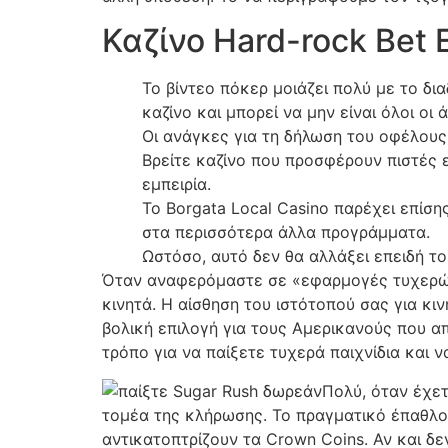
Καζίνο Hard-rock Bet 
Το βίντεο πόκερ μοιάζει πολύ με το δια
καζίνο και μπορεί να μην είναι όλοι οι 
Οι ανάγκες για τη δήλωση του οφέλους
Βρείτε καζίνο που προσφέρουν πιστές ε
εμπειρία.
Το Borgata Local Casino παρέχει επίσης
στα περισσότερα άλλα προγράμματα.
Ωστόσο, αυτό δεν θα αλλάξει επειδή το
Όταν αναφερόμαστε σε «εφαρμογές τυχερών π
κινητά. Η αίσθηση του ιστότοπού σας για κι
βολική επιλογή για τους Αμερικανούς που α
τρόπο για να παίξετε τυχερά παιχνίδια και 
Πολύ, όταν έχετ
τομέα της κλήρωσης. Το πραγματικό έπαθλο 
αντικατοπτρίζουν τα Crown Coins. Αν και δ