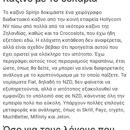
Το καζίνο Spinjo δοκιμάστε ένα χειρόγραφο
διαδικτυακό καζίνο από την κοινή εταιρεία Hollycorn
NV πίσω από πολλά από τα νεότερα καζίνο της
Ζηλανδίας, καθώς και τα Crocoslots, που έχω ήδη
εξετάσει εδώ. Η ελάχιστη κατάθεση δεν αναφέρεται,
αλλά είναι σχεδόν βέβαιο ότι προηγείται αυτού που
έχει οριστεί για ολόκληρο τον ιστότοπο. Έχω
περιγράψει αυτούς τους περιορισμούς παραπάνω, έτσι
ώστε, όπως θα δείτε, να μπορεί να είναι διαφορετικός
ανάλογα με το κρυπτονόμισμα με το οποίο παίζετε. Τα
νομίσματα Fiat, δηλαδή το NZD, δεν φαίνεται να
εξυπηρετούνται, αλλά ο ιστότοπος εξακολουθεί να
εμφανίζει το υπόλοιπό σας σε NZD, κάνοντας όλη την
εμπειρία πολύ πιο εύκολη. Υπάρχουν πολλές επιλογές
μεταφοράς και ανάληψης, όπως οι Skrill, Payz, crypto,
MuchBetter, Mifinity και Jeton.
Όσο για τους λόγους που