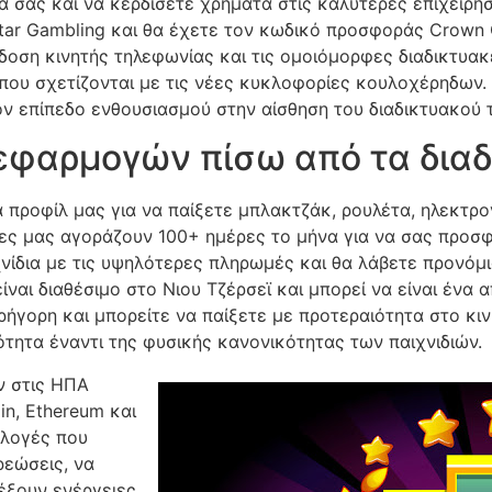
ά σας και να κερδίσετε χρήματα στις καλύτερες επιχειρή
Star Gambling και θα έχετε τον κωδικό προσφοράς Crown
όδοση κινητής τηλεφωνίας και τις ομοιόμορφες διαδικτυα
 που σχετίζονται με τις νέες κυκλοφορίες κουλοχέρηδων.
ον επίπεδο ενθουσιασμού στην αίσθηση του διαδικτυακού 
 εφαρμογών πίσω από τα δια
 προφίλ μας για να παίξετε μπλακτζάκ, ρουλέτα, ηλεκτρ
ες μας αγοράζουν 100+ ημέρες το μήνα για να σας προσφ
νίδια με τις υψηλότερες πληρωμές και θα λάβετε προνόμ
ίναι διαθέσιμο στο Νιου Τζέρσεϊ και μπορεί να είναι ένα 
γρήγορη και μπορείτε να παίξετε με προτεραιότητα στο κι
ότητα έναντι της φυσικής κανονικότητας των παιχνιδιών.
ν στις ΗΠΑ
n, Ethereum και
ιλογές που
ρεώσεις, να
λέξουν ενέργειες