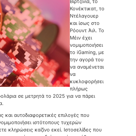
Βιρτζίνια, το
Κονέκτικατ, το
Ντέλαγουερ
και ίσως στο
Ρόουντ Άιλ. Το
Μέιν έχει
νομιμοποιήσει
το iGaming, με
την αγορά του
να αναμένεται
να
κυκλοφορήσει
πλήρως
δολάρια σε μετρητά το 2025 για να πάρει
α.
ας και αυτοδιαφορετικές επιλογές που
 νομιμοποιήσει ιστότοπους τυχερών
τε κληρώσεις καζίνο εκεί. Ιστοσελίδες που