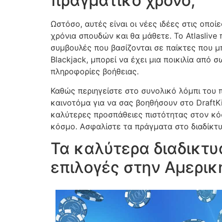
πραγματικό χρόνο;
Ωστόσο, αυτές είναι οι νέες ιδέες στις οπο
χρόνια σπουδών και θα μάθετε. Το Atlaslive 
συμβουλές που βασίζονται σε παίκτες που μπ
Blackjack, μπορεί να έχει μια ποικιλία απ
πληροφορίες βοήθειας.
Καθώς περιηγείστε στο συνολικό λόμπι του π
καινοτόμα για να σας βοηθήσουν στο DraftKi
καλύτερες προσπάθειες πιστότητας στον κόσ
κόσμο. Ασφαλίστε τα πράγματα στο διαδίκτυ
Τα καλύτερα διαδικτυ
επιλογές στην Αμερικ