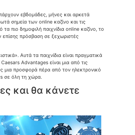
 υπάρχουν εβδομάδες, μήνες και αρκετά
ωτά σημεία των online καζίνο και τις
τα πιο δημοφιλή παιχνίδια online καζίνο, το
υν επίσης πρόσβαση σε ξεχωριστές
στικά». Αυτά τα παιχνίδια είναι πραγματικά
Caesars Advantages είναι μια από τις
 μια προσφορά πέρα ​​από τον ηλεκτρονικό
s σε όλη τη χώρα.
ες και θα κάνετε