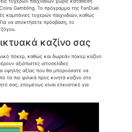
σεις τυχερών παιχνιδιών χωρίς κατάθεση
 Coins Gambling. Το πρόγραμμα της FanDuel
κές καμπάνιες τυχερών παιχνιδιών, καθώς
 Για να αποκτήσετε πρόσβαση, το
τζόγου.
δικτυακά καζίνο σας
ονικό πόκερ, καθώς και δωρεάν πόκερ καζίνο
έρουν αξιόπιστες ιστοσελίδες
ια υψηλής αξίας που θα μπορούσατε να
από τα πιο φιλικά προς κινητά καζίνο στο
νητό σας, επομένως είναι ελκυστικό για