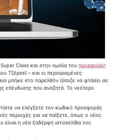
uper Class και στην ομιλία του
προσφορές
υ Τζέρσεϊ – και οι περιορισμένες
ss μπήκε στο παρελθόν ήλπιζε να φτάσει σε
ης επένδυσης που αναζητά. Το νεότερο
.
οντίστε να ελέγξετε τον κωδικό προσφοράς
ές περιοχές για να παίξετε, όπως ο νέος
 είναι η νέα ξαδέρφη ιστοσελίδα του