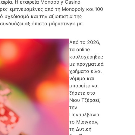
ιρία. Η εταιρεία Monopoly Casino
θύρες εμπνευσμένες από τη Monopoly και 100
ό σχεδιασμό και την αξιοπιστία της
 συνδυάζει αξιόπιστο μάρκετινγκ με
Από το 2026,
τα online
κουλοχέρηδες
με πραγματικά
χρήματα είναι
νόμιμα και
μπορείτε να
ζήσετε στο
Νιου Τζέρσεϊ,
την
Πενσυλβάνια,
το Μίσιγκαν,
τη Δυτική