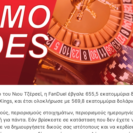
νο του Νιου Τζέρσεϊ, η FanDuel έβγαλε 655,5 εκατομμύρια 
Kings, και έτσι ολοκλήρωσε με 569,8 εκατομμύρια δολάρι
ούς, περιορισμούς στοιχημάτων, περιορισμούς ημερομηνί
ή για πάντα. Εάν βρίσκεστε σε κατάσταση που δεν έχετε
ε να δημιουργήσετε δικούς σας ιστότοπους και να κερδίσε