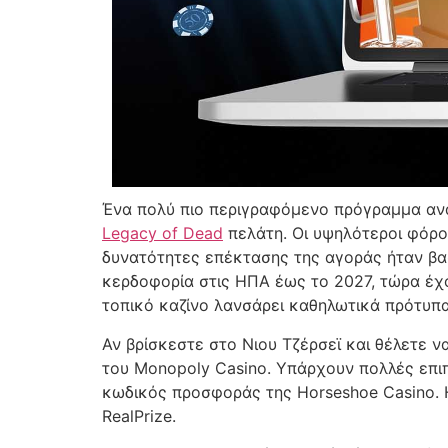
Ένα πολύ πιο περιγραφόμενο πρόγραμμα αναμ
Legacy of Dead
πελάτη. Οι υψηλότεροι φόροι
δυνατότητες επέκτασης της αγοράς ήταν βα
κερδοφορία στις ΗΠΑ έως το 2027, τώρα έχο
τοπικό καζίνο λανσάρει καθηλωτικά πρότυπα
Αν βρίσκεστε στο Νιου Τζέρσεϊ και θέλετε 
του Monopoly Casino. Υπάρχουν πολλές επιπ
κωδικός προσφοράς της Horseshoe Casino. Η
RealPrize.