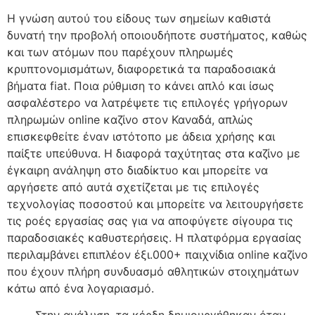
Η γνώση αυτού του είδους των σημείων καθιστά
δυνατή την προβολή οποιουδήποτε συστήματος, καθώς
και των ατόμων που παρέχουν πληρωμές
κρυπτονομισμάτων, διαφορετικά τα παραδοσιακά
βήματα fiat. Ποια ρύθμιση το κάνει απλό και ίσως
ασφαλέστερο να λατρέψετε τις επιλογές γρήγορων
πληρωμών online καζίνο στον Καναδά, απλώς
επισκεφθείτε έναν ιστότοπο με άδεια χρήσης και
παίξτε υπεύθυνα.
Η διαφορά ταχύτητας στα καζίνο με
έγκαιρη ανάληψη στο διαδίκτυο και μπορείτε να
αργήσετε από αυτά σχετίζεται με τις επιλογές
τεχνολογίας ποσοστού και μπορείτε να λειτουργήσετε
τις ροές εργασίας σας για να αποφύγετε σίγουρα τις
παραδοσιακές καθυστερήσεις. Η πλατφόρμα εργασίας
περιλαμβάνει επιπλέον έξι.000+ παιχνίδια online καζίνο
που έχουν πλήρη συνδυασμό αθλητικών στοιχημάτων
κάτω από ένα λογαριασμό.