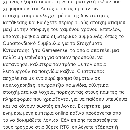
χρόνος εξαρτάται από τη νέα στρατηγική τελών που
χρησιμοποιείται. Αυτός ο τύπος προϊόντων
στοιχηματισμού ελέγχει μέσω της δυνατότητας
κατάθεσης και θα έχετε περιορισμούς στοιχηματισμού
μαζί με την αποφυγή του χαμένου χρόνου. Επιπλέον,
υπάρχει βοήθεια από εξωτερικές συμβουλές, όπως το
Ομοσπονδιακό Συμβούλιο για τα Στοιχήματα
Κατάστασης ή το Gamesense, το οποίο αποτελεί μια
πολύτιμη επένδυση για όποιον προσπαθεί να
κατανοήσει καλύτερα τον τρόπο με τον οποίο
λειτουργούν τα παιχνίδια καζίνο. Ο ιστότοπος
ασχολείται με ένα ευρύ φάσμα θεμάτων σε
κουλοχέρηδες, επιτραπέζια παιχνίδια, αθλητικά
στοιχήματα και λαχεία, παρέχοντας στους παίκτες τις
πληροφορίες που χρειάζονται για να παίξουν υπεύθυνα
και να κάνουν σωστές επιλογές. Σκεφτείτε, μια
ενημερωμένη εμπειρία online καζίνο προέρχεται από
το να δοκιμάζετε λογικά. Εάν επίσης περιστρέφετε
τους τροχούς στις θύρες RTG, επιλέγετε τζάκποτ ή