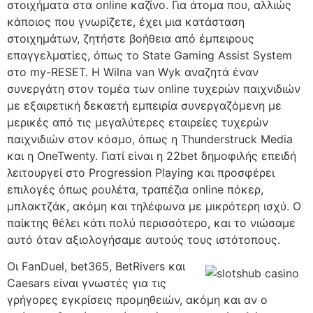
στοιχήματα στα online καζίνο. Για άτομα που, αλλιώς
κάποιος που γνωρίζετε, έχει μια κατάσταση
στοιχημάτων, ζητήστε βοήθεια από έμπειρους
επαγγελματίες, όπως το State Gaming Assist System
στο my-RESET. Η Wilna van Wyk αναζητά έναν
συνεργάτη στον τομέα των online τυχερών παιχνιδιών
με εξαιρετική δεκαετή εμπειρία συνεργαζόμενη με
μερικές από τις μεγαλύτερες εταιρείες τυχερών
παιχνιδιών στον κόσμο, όπως η Thunderstruck Media
και η OneTwenty. Γιατί είναι η 22bet δημοφιλής επειδή
λειτουργεί στο Progression Playing και προσφέρει
επιλογές όπως ρουλέτα, τραπέζια online πόκερ,
μπλακτζάκ, ακόμη και τηλέφωνα με μικρότερη ισχύ. Ο
παίκτης θέλει κάτι πολύ περισσότερο, και το νιώσαμε
αυτό όταν αξιολογήσαμε αυτούς τους ιστότοπους.
Οι FanDuel, bet365, BetRivers και
Caesars είναι γνωστές για τις
γρήγορες εγκρίσεις προμηθειών, ακόμη και αν ο