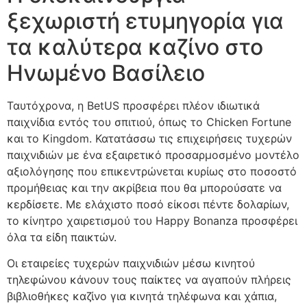
ξεχωριστή ετυμηγορία για
τα καλύτερα καζίνο στο
Ηνωμένο Βασίλειο
Ταυτόχρονα, η BetUS προσφέρει πλέον ιδιωτικά
παιχνίδια εντός του σπιτιού, όπως το Chicken Fortune
και το Kingdom. Κατατάσσω τις επιχειρήσεις τυχερών
παιχνιδιών με ένα εξαιρετικό προσαρμοσμένο μοντέλο
αξιολόγησης που επικεντρώνεται κυρίως στο ποσοστό
προμήθειας και την ακρίβεια που θα μπορούσατε να
κερδίσετε. Με ελάχιστο ποσό είκοσι πέντε δολαρίων,
το κίνητρο χαιρετισμού του Happy Bonanza προσφέρει
όλα τα είδη παικτών.
Οι εταιρείες τυχερών παιχνιδιών μέσω κινητού
τηλεφώνου κάνουν τους παίκτες να αγαπούν πλήρεις
βιβλιοθήκες καζίνο για κινητά τηλέφωνα και χάπια,