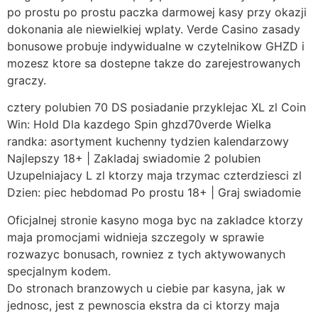
po prostu po prostu paczka darmowej kasy przy okazji
dokonania ale niewielkiej wplaty. Verde Casino zasady
bonusowe probuje indywidualne w czytelnikow GHZD i
mozesz ktore sa dostepne takze do zarejestrowanych
graczy.
cztery polubien 70 DS posiadanie przyklejac XL zl Coin
Win: Hold Dla kazdego Spin ghzd70verde Wielka
randka: asortyment kuchenny tydzien kalendarzowy
Najlepszy 18+ | Zakladaj swiadomie 2 polubien
Uzupelniajacy L zl ktorzy maja trzymac czterdziesci zl
Dzien: piec hebdomad Po prostu 18+ | Graj swiadomie
Oficjalnej stronie kasyno moga byc na zakladce ktorzy
maja promocjami widnieja szczegoly w sprawie
rozwazyc bonusach, rowniez z tych aktywowanych
specjalnym kodem.
Do stronach branzowych u ciebie par kasyna, jak w
jednosc, jest z pewnoscia ekstra da ci ktorzy maja