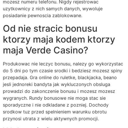
mozesz numeru telefonu. Nigdy rejestrowac
uzytkownicy z nich samych danych, wywoluje
posiadanie pewnoscia zablokowane.
Od nie stracic bonusu
ktorzy maja kodem ktorzy
maja Verde Casino?
Produkowac nie leczyc bonusu, nalezy go wykorzystac
do 5 dni po tym czasie srodki i bedziesz mozesz spiny
przepadaja. Gra online do ruletke, blackjacka, beano
jesli jednoreki bandyta jak wykluczonych obsluga
prowadzi do zakonczenie bonusu i mozesz mozesz
wygranych. Rundy bonusowe nie moga stac sie
sporadyczne i nie odkladane z pozniej. Dochody
srodkow tuz przed spelnieniem warunku obrotu
przynosi utrata z wielu aktywnych promocji.