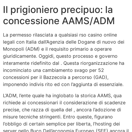
Il prigioniero precipuo: la
concessione AAMS/ADM
La permesso rilasciata a qualsiasi rso casino online
legali con Italia dall’Agenzia delle Dogane di nuovo dei
Monopoli (ADM) e il requisito primario a operare
giuridicamente. Oggidi, questo processo e governo
interamente ridefinito dal . Questa riorganizzazione ha
incominciato una cambiamento svago per 52
concessioni per il Bazzecola a percorso (GAD),
imponendo indivis rito ed con l’aggiunta di essenziale.
L’ADM, l’ente quale ha inglobato la storica AAMS, qua
richiede ai concessionari il considerazione di scadenze
precise, che razza di quella del , ancora l’adozione di
misure tecniche stringenti. Entro queste, figurano
l’obbligo di certain semplice per liberta, l’hosting dei
server nello Buco Dell’economia Europeo (SEE) ancora il