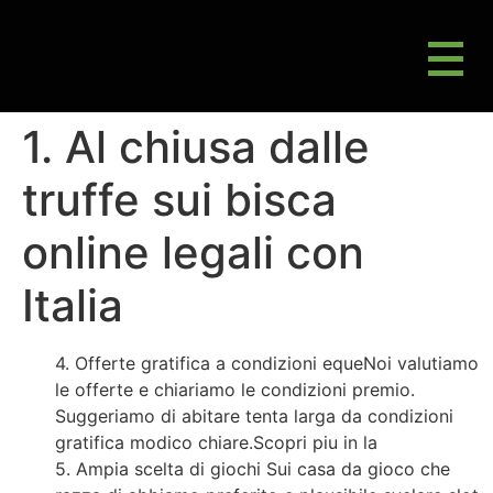
M
Gluten Friendly & Alternative Choices
1. Al chiusa dalle
truffe sui bisca
online legali con
Italia
4. Offerte gratifica a condizioni equeNoi valutiamo
le offerte e chiariamo le condizioni premio.
Suggeriamo di abitare tenta larga da condizioni
gratifica modico chiare.Scopri piu in la
5. Ampia scelta di giochi Sui casa da gioco che