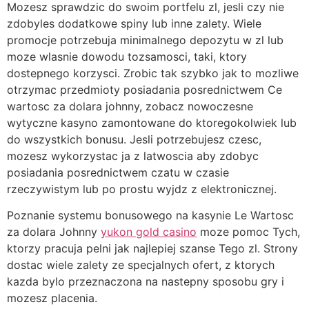
Mozesz sprawdzic do swoim portfelu zl, jesli czy nie
zdobyles dodatkowe spiny lub inne zalety. Wiele
promocje potrzebuja minimalnego depozytu w zl lub
moze wlasnie dowodu tozsamosci, taki, ktory
dostepnego korzysci. Zrobic tak szybko jak to mozliwe
otrzymac przedmioty posiadania posrednictwem Ce
wartosc za dolara johnny, zobacz nowoczesne
wytyczne kasyno zamontowane do ktoregokolwiek lub
do wszystkich bonusu. Jesli potrzebujesz czesc,
mozesz wykorzystac ja z latwoscia aby zdobyc
posiadania posrednictwem czatu w czasie
rzeczywistym lub po prostu wyjdz z elektronicznej.
Poznanie systemu bonusowego na kasynie Le Wartosc
za dolara Johnny
yukon gold casino
moze pomoc Tych,
ktorzy pracuja pelni jak najlepiej szanse Tego zl. Strony
dostac wiele zalety ze specjalnych ofert, z ktorych
kazda bylo przeznaczona na nastepny sposobu gry i
mozesz placenia.