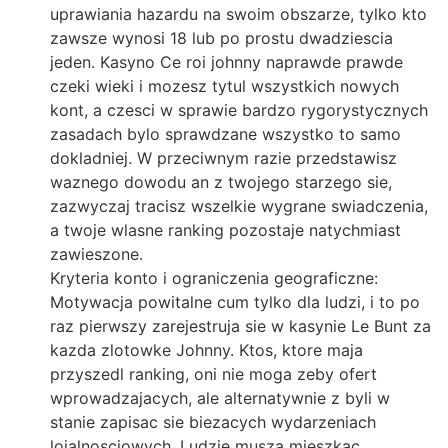
uprawiania hazardu na swoim obszarze, tylko kto
zawsze wynosi 18 lub po prostu dwadziescia
jeden. Kasyno Ce roi johnny naprawde prawde
czeki wieki i mozesz tytul wszystkich nowych
kont, a czesci w sprawie bardzo rygorystycznych
zasadach bylo sprawdzane wszystko to samo
dokladniej. W przeciwnym razie przedstawisz
waznego dowodu an z twojego starzego sie,
zazwyczaj tracisz wszelkie wygrane swiadczenia,
a twoje wlasne ranking pozostaje natychmiast
zawieszone.
Kryteria konto i ograniczenia geograficzne:
Motywacja powitalne cum tylko dla ludzi, i to po
raz pierwszy zarejestruja sie w kasynie Le Bunt za
kazda zlotowke Johnny. Ktos, ktore maja
przyszedl ranking, oni nie moga zeby ofert
wprowadzajacych, ale alternatywnie z byli w
stanie zapisac sie biezacych wydarzeniach
lojalnosciowych. Ludzie musza mieszkac