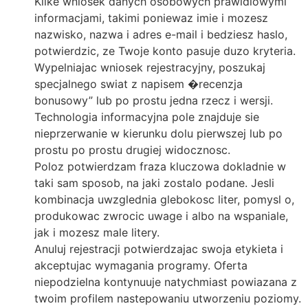
Klike wniosek danych osobowych prawidlowymi
informacjami, takimi poniewaz imie i mozesz
nazwisko, nazwa i adres e-mail i bedziesz haslo,
potwierdzic, ze Twoje konto pasuje duzo kryteria.
Wypelniajac wniosek rejestracyjny, poszukaj
specjalnego swiat z napisem �recenzja
bonusowy” lub po prostu jedna rzecz i wersji.
Technologia informacyjna pole znajduje sie
nieprzerwanie w kierunku dolu pierwszej lub po
prostu po prostu drugiej widocznosc.
Poloz potwierdzam fraza kluczowa dokladnie w
taki sam sposob, na jaki zostalo podane. Jesli
kombinacja uwzglednia glebokosc liter, pomysl o,
produkowac zwrocic uwage i albo na wspaniale,
jak i mozesz male litery.
Anuluj rejestracji potwierdzajac swoja etykieta i
akceptujac wymagania programy. Oferta
niepodzielna kontynuuje natychmiast powiazana z
twoim profilem nastepowaniu utworzeniu poziomy.