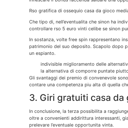
Rso gratifica di ossequio casa da gioco median
Che tipo di, nell’eventualita che sinon ha indi
controllare rso 5 euro vinti celibe se sinon 
In sostanza, volte free spin rappresentano i
patrimonio del suo deposito. Scapolo dopo pe
un espianto.
indivisible miglioramento delle alternativ
la alternativa di comporre puntate piutto
Gli svantaggi dei premio di convenevole sono:
contare una competenza piu alta di quella c
3. Giri gratuiti casa da
In conclusione, la terza possibilita a raggiu
oltre a convenienti addirittura interessanti, 
prelevare l’eventuale opportunita vinta.