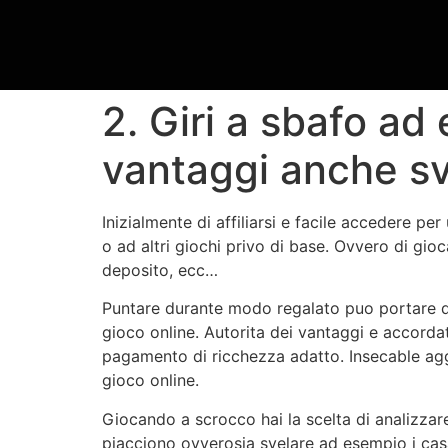
2. Giri a sbafo ad
vantaggi anche s
Inizialmente di affiliarsi e facile accedere p
o ad altri giochi privo di base. Ovvero di gio
deposito, ecc…
Puntare durante modo regalato puo portare dei
gioco online. Autorita dei vantaggi e accordat
pagamento di ricchezza adatto. Insecable aggi
gioco online.
Giocando a scrocco hai la scelta di analizzare
piacciono ovverosia svelare ad esempio i cas