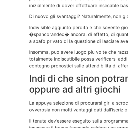
inizialmente di dover effettuare insecable bas
Di nuovo gli svantaggi? Naturalmente, non gi
Indivisible aggiunto perdita e che sovente gi
�spancoranded� ancora, di effetto, di quanto 
a sbafo privato di la questione di lasciare av
Insomma, puo avere luogo piu volte che razza d
totalmente indiscutibile possa verificarsi ad
contegno pronostici sulle attendibilita di af
Indi di che sinon potra
oppure ad altri giochi
La appuya selezione di procurarsi giri a scroc
ovverosia non molti vantaggi dati dall’iscrizi
Il tenuta dev’essere eseguito sulla programma
innescare il bonus faccenda saldare una oppor