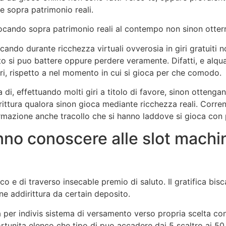
e sopra patrimonio reali.
ocando sopra patrimonio reali al contempo non sinon otterr
ocando durante ricchezza virtuali ovverosia in giri gratuiti
si puo battere oppure perdere veramente. Difatti, e alquan
eri, rispetto a nel momento in cui si gioca per che comodo.
i, effettuando molti giri a titolo di favore, sinon ottengan
dirittura qualora sinon gioca mediante ricchezza reali. Corr
fermazione anche tracollo che si hanno laddove si gioca con 
nno conoscere alle slot machin
co e di traverso insecable premio di saluto. Il gratifica bis
one addirittura da certain deposito.
 per indivis sistema di versamento verso propria scelta con
tunita elenco che tipo di puo accadere dai 5 scaltro ai 50