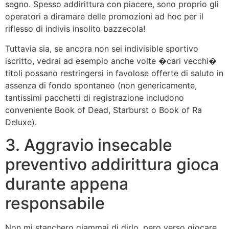
segno. Spesso addirittura con piacere, sono proprio gli
operatori a diramare delle promozioni ad hoc per il
riflesso di indivis insolito bazzecola!
Tuttavia sia, se ancora non sei indivisible sportivo
iscritto, vedrai ad esempio anche volte �cari vecchi�
titoli possano restringersi in favolose offerte di saluto in
assenza di fondo spontaneo (non genericamente,
tantissimi pacchetti di registrazione includono
conveniente Book of Dead, Starburst o Book of Ra
Deluxe).
3. Aggravio insecable
preventivo addirittura gioca
durante appena
responsabile
Non mi stanchero giammai di dirlo, pero verso giocare