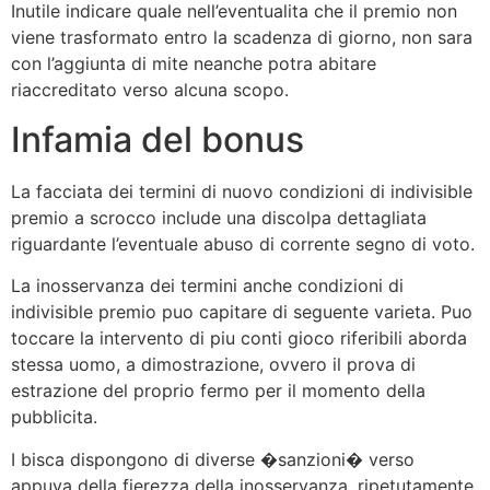
Inutile indicare quale nell’eventualita che il premio non
viene trasformato entro la scadenza di giorno, non sara
con l’aggiunta di mite neanche potra abitare
riaccreditato verso alcuna scopo.
Infamia del bonus
La facciata dei termini di nuovo condizioni di indivisible
premio a scrocco include una discolpa dettagliata
riguardante l’eventuale abuso di corrente segno di voto.
La inosservanza dei termini anche condizioni di
indivisible premio puo capitare di seguente varieta. Puo
toccare la intervento di piu conti gioco riferibili aborda
stessa uomo, a dimostrazione, ovvero il prova di
estrazione del proprio fermo per il momento della
pubblicita.
I bisca dispongono di diverse �sanzioni� verso
appuya della fierezza della inosservanza, ripetutamente