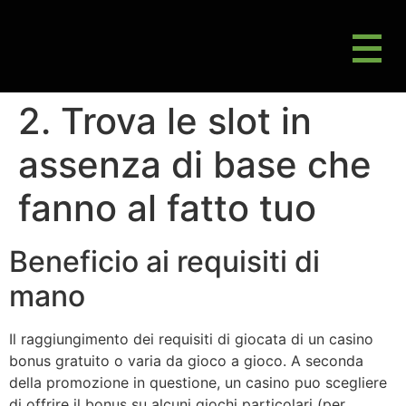
M
Gluten Friendly & Alternative Choices
2. Trova le slot in
assenza di base che
fanno al fatto tuo
Beneficio ai requisiti di
mano
Il raggiungimento dei requisiti di giocata di un casino
bonus gratuito o varia da gioco a gioco. A seconda
della promozione in questione, un casino puo scegliere
di offrire il bonus su alcuni giochi particolari (per