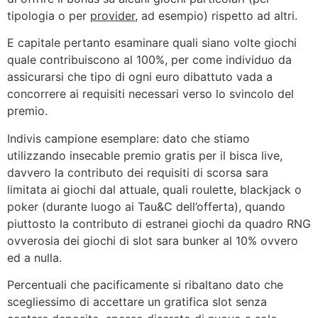
tipologia o per
provider
, ad esempio) rispetto ad altri.
E capitale pertanto esaminare quali siano volte giochi
quale contribuiscono al 100%, per come individuo da
assicurarsi che tipo di ogni euro dibattuto vada a
concorrere ai requisiti necessari verso lo svincolo del
premio.
Indivis campione esemplare: dato che stiamo
utilizzando insecable premio gratis per il bisca live,
davvero la contributo dei requisiti di scorsa sara
limitata ai giochi dal attuale, quali roulette, blackjack o
poker (durante luogo ai Tau&C dell’offerta), quando
piuttosto la contributo di estranei giochi da quadro RNG
ovverosia dei giochi di slot sara bunker al 10% ovvero
ed a nulla.
Percentuali che pacificamente si ribaltano dato che
scegliessimo di accettare un gratifica slot senza