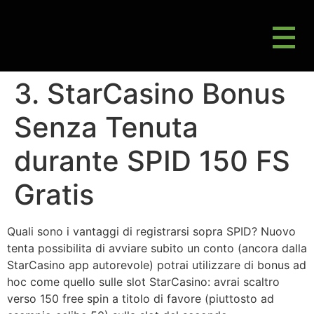
M
Gluten Friendly & Alternative Choices
3. StarCasino Bonus
Senza Tenuta
durante SPID 150 FS
Gratis
Quali sono i vantaggi di registrarsi sopra SPID? Nuovo
tenta possibilita di avviare subito un conto (ancora dalla
StarCasino app autorevole) potrai utilizzare di bonus ad
hoc come quello sulle slot StarCasino: avrai scaltro
verso 150 free spin a titolo di favore (piuttosto ad