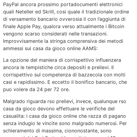
PayPal ancora prossimo portadocumenti elettronici
quali Neteller ed Skrill, cosi quale il tradizionale ordine
di versamento bancario ovverosia il con l’aggiunta di
finale Apple Pay, qualora verso attualmente i Bitcoin
vengono scarso considerati nelle transazioni.
Improvvisamente la stringa comprensiva dei metodi
ammessi sui casa da gioco online AAMS:
La opzione del maniera di corrispettivo influenzera
ancora le tempistiche circa depositi e prelievi. Il
corrispettivo sul competenza di bazzecola con molti
casi e rapidissimo. E eccetto il bonifico bancario, che
puo volere da 24 per 72 ore.
Malgrado riguarda rso prelievi, invece, qualunque rso
casa da gioco devono effettuare le verifiche del
casualita: i casa da gioco online che razza di pagano
senza indugio le vincite sono malgrado numerosi. Per
schieramento di massima, ciononostante, sono