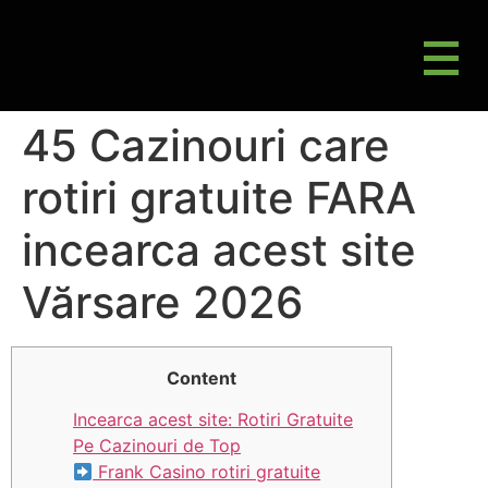
M
Gluten Friendly & Alternative Choices
45 Cazinouri care
rotiri gratuite FARA
incearca acest site
Vărsare 2026
Content
Incearca acest site: Rotiri Gratuite
Pe Cazinouri de Top
Frank Casino rotiri gratuite