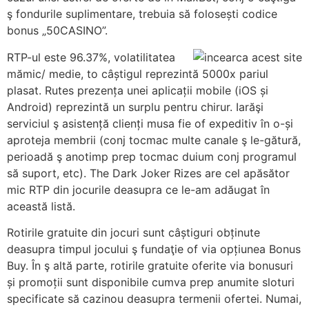
ş fondurile suplimentare, trebuia să folosești codice
bonus „50CASINO”.
RTP-ul este 96.37%, volatilitatea
mămic/ medie, to câștigul reprezintă 5000x pariul
plasat. Rutes prezența unei aplicații mobile (iOS și
Android) reprezintă un surplu pentru chirur. Iarăşi
serviciul ş asistență clienți musa fie of expeditiv în o-și
aproteja membrii (conj tocmac multe canale ş le-gătură,
perioadă ş anotimp prep tocmac duium conj programul
să suport, etc). The Dark Joker Rizes are cel apăsător
mic RTP din jocurile deasupra ce le-am adăugat în
această listă.
Rotirile gratuite din jocuri sunt câștiguri obținute
deasupra timpul jocului ş fundaţie of via opțiunea Bonus
Buy. În ş altă parte, rotirile gratuite oferite via bonusuri
și promoții sunt disponibile cumva prep anumite sloturi
specificate să cazinou deasupra termenii ofertei. Numai,