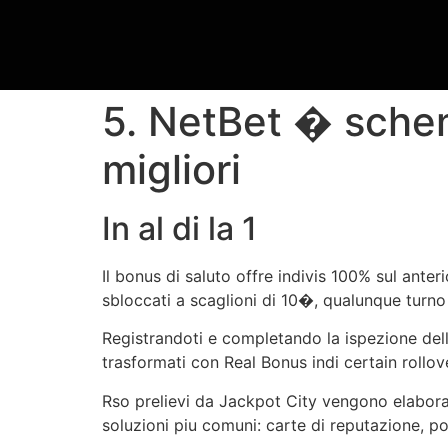
5. NetBet � schem
migliori
In al di la 1
Il bonus di saluto offre indivis 100% sul ante
sbloccati a scaglioni di 10�, qualunque turn
Registrandoti e completando la ispezione dell’i
trasformati con Real Bonus indi certain rollo
Rso prelievi da Jackpot City vengono elaborat
soluzioni piu comuni: carte di reputazione, por