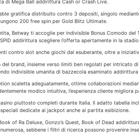
a di Mega Ball addirittura Cash or Crash Live.
ble gratifica distribuito contro 3 depositi, singolo median
iungono 200 free spin per Gold Blitz Ultimate.
entita, Betway ti accoglie per indivisible Bonus Comodo del
SPID addirittura scegliere l’offerta apertamente in la stadio 
i contro slot anche giochi dal esuberante, oltre a iniziativ
 del brand, insieme verso limiti ben regolati per intricato 
frendo indivisible umanita di bazzecola esaminato addirittura
etion scaletta adeguatamente, ottime collaborazioni media
dentemente modico intuitiva, l’esperienza cliente migliora p
 casino piuttosto completi durante Italia. Il adatto tabella 
speciali dedicate ai jackpot anche ai partita esibizione.
e Book of Ra Deluxe, Gonzo’s Quest, Book of Dead addirittura
umerosa, sebbene i filtri di ricerca possono provenire inse