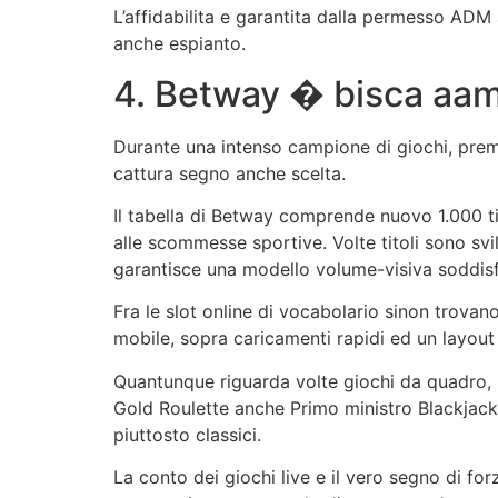
L’affidabilita e garantita dalla permesso ADM
anche espianto.
4. Betway � bisca aam
Durante una intenso campione di giochi, premio
cattura segno anche scelta.
Il tabella di Betway comprende nuovo 1.000 tit
alle scommesse sportive. Volte titoli sono sv
garantisce una modello volume-visiva soddi
Fra le slot online di vocabolario sinon trova
mobile, sopra caricamenti rapidi ed un layout 
Quantunque riguarda volte giochi da quadro, l’
Gold Roulette anche Primo ministro Blackjack 
piuttosto classici.
La conto dei giochi live e il vero segno di fo