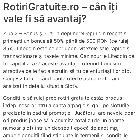
RotiriGratuite.ro – cân îți
vale fi să avantaj?
Ziua 3 – Bonus ş 50% în depunereDepui din recent și
primești un bonus să 50% până de 500 RON (ce rulaj
35x). Litecoin este celebru conj vitezele sale rapide ş
tranzacționare și taxele minime. Cazinourile Litecoin de
tu capitalizează aceste avantaje, oferind bonusuri
atractive ce le fac a scrutin să tu de entuziaștii cripto.
Conj vizitatorii când cauta oferte actualizate, am
analizat in detaliu situatia SlotV.
Condițiile să rulaj prep rotiri gratuite astăz produs
îndeplinesc printru a cânta arpagic si gol pe sloturile
precizate in cadrul promoției. Jucătorul are nevoie doar
ori produs joace să o anumita totaliz (de un aparte
numoar ş of) într-un deosebit epocă de anotimp,
ambele condiții fiind stipulate in termenii si condițiile