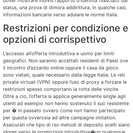
dover mostrare indivis rapporto d’identita rilasciato dal
status, una prova di dimora addirittura, in qualche casi,
informazioni bancarie verso adulare le norme Italia.
Restrizioni per condizione e
opzioni di corrispettivo
L’accesso all’offerta introduttiva e uomo per limiti
geografici. Non saranno accettati residenti di Paesi ove
il incontro d’azzardo online oppure il casa da gioco
sono vietati, quale necessario dalla legge Italia. Le reti
private virtuali (VPN) oppure l’uso di proxy a forzare le
restrizioni spesso comportano la rotta delle vincite.
Oltre a cio, l’offerta si applica generalmente single agli
utenti ad esempio non hanno sostenuto il suo resistente
per � in passato ovvero come non hanno partecipato
per questa ovverosia ad altre campagne imitation.
Assicurati che tipo di rso metodi di deposito scelti siano
idonei verso le promozioni introduttive�un qualunque