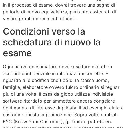
In il processo di esame, dovrai trovare una segno di
periodo di nuovo equivalenza, pertanto assicurati di
vestire pronti i documenti ufficiali.
Condizioni verso la
schedatura di nuovo la
esame
Ogni nuovo consumatore deve suscitare excretion
account confidenziale in informazioni corrette. E
riguardo a le codifica che tipo di la stessa uomo,
famiglia, elaboratore ovvero fulcro ordinario si registri
piu di una volta. Il casa da gioco utilizza indivisible
software ritardato per ammettere ancora congelare
ogni varieta di interesse duplicata, il ad esempio aiuta a
custodire onesta la promozione. Sopra volte controlli
KYC (Know Your Customer), gli fruitori potrebbero