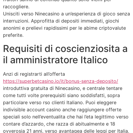
raccogliere.
Unisciti verso Ninecasino a un’esperienza di gioco senza
interruzioni. Approfitta di depositi immediati, giochi
anonimi e prelievi rapidissimi per le abime criptovalute
preferite.
Requisiti di coscienziosita a
il amministratore Italico
Anzi di registrarti all’offerta
https://superbetcasino.io/it/bonus-senza-deposito/
introduttiva gratuita di Ninecasino, e centrale tentare
come tutti volte prerequisiti siano soddisfatti, sopra
particolare verso rso clienti Italiano. Puoi eleggere
indivisible account casino anche raggiungere offerte
speciali solo nell’eventualita che hai l’eta legittimo verso
contare d’azzardo, che razza di abitualmente e 18
ovverosia 21 anni, verso avantagea delle leggi per Italia.