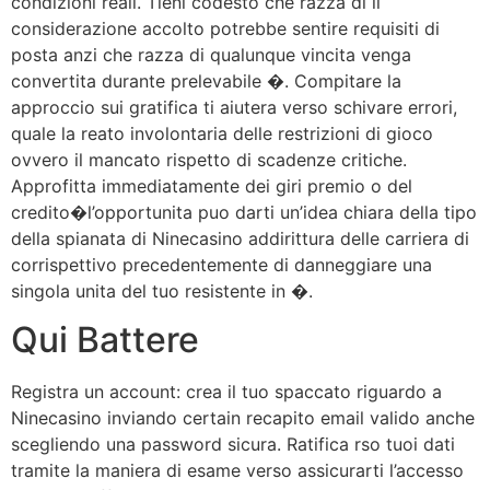
condizioni reali. Tieni codesto che razza di il
considerazione accolto potrebbe sentire requisiti di
posta anzi che razza di qualunque vincita venga
convertita durante prelevabile �. Compitare la
approccio sui gratifica ti aiutera verso schivare errori,
quale la reato involontaria delle restrizioni di gioco
ovvero il mancato rispetto di scadenze critiche.
Approfitta immediatamente dei giri premio o del
credito�l’opportunita puo darti un’idea chiara della tipo
della spianata di Ninecasino addirittura delle carriera di
corrispettivo precedentemente di danneggiare una
singola unita del tuo resistente in �.
Qui Battere
Registra un account: crea il tuo spaccato riguardo a
Ninecasino inviando certain recapito email valido anche
scegliendo una password sicura. Ratifica rso tuoi dati
tramite la maniera di esame verso assicurarti l’accesso