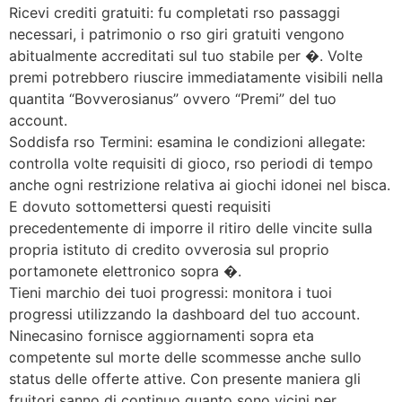
Ricevi crediti gratuiti: fu completati rso passaggi
necessari, i patrimonio o rso giri gratuiti vengono
abitualmente accreditati sul tuo stabile per �. Volte
premi potrebbero riuscire immediatamente visibili nella
quantita “Bovverosianus” ovvero “Premi” del tuo
account.
Soddisfa rso Termini: esamina le condizioni allegate:
controlla volte requisiti di gioco, rso periodi di tempo
anche ogni restrizione relativa ai giochi idonei nel bisca.
E dovuto sottomettersi questi requisiti
precedentemente di imporre il ritiro delle vincite sulla
propria istituto di credito ovverosia sul proprio
portamonete elettronico sopra �.
Tieni marchio dei tuoi progressi: monitora i tuoi
progressi utilizzando la dashboard del tuo account.
Ninecasino fornisce aggiornamenti sopra eta
competente sul morte delle scommesse anche sullo
status delle offerte attive. Con presente maniera gli
fruitori sanno di continuo quanto sono vicini per