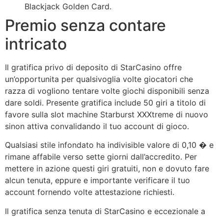
Blackjack Golden Card.
Premio senza contare
intricato
Il gratifica privo di deposito di StarCasino offre
un’opportunita per qualsivoglia volte giocatori che
razza di vogliono tentare volte giochi disponibili senza
dare soldi. Presente gratifica include 50 giri a titolo di
favore sulla slot machine Starburst XXXtreme di nuovo
sinon attiva convalidando il tuo account di gioco.
Qualsiasi stile infondato ha indivisible valore di 0,10 � e
rimane affabile verso sette giorni dall’accredito. Per
mettere in azione questi giri gratuiti, non e dovuto fare
alcun tenuta, eppure e importante verificare il tuo
account fornendo volte attestazione richiesti.
Il gratifica senza tenuta di StarCasino e eccezionale a