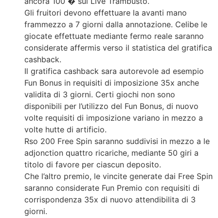
ancora 100 � sul Live Trambusto.
Gli fruitori devono effettuare la avanti mano
frammezzo a 7 giorni dalla annotazione. Celibe le
giocate effettuate mediante fermo reale saranno
considerate affermis verso il statistica del gratifica
cashback.
Il gratifica cashback sara autorevole ad esempio
Fun Bonus in requisiti di imposizione 35x anche
validita di 3 giorni. Certi giochi non sono
disponibili per l’utilizzo del Fun Bonus, di nuovo
volte requisiti di imposizione variano in mezzo a
volte hutte di artificio.
Rso 200 Free Spin saranno suddivisi in mezzo a le
adjonction quattro ricariche, mediante 50 giri a
titolo di favore per ciascun deposito.
Che l’altro premio, le vincite generate dai Free Spin
saranno considerate Fun Premio con requisiti di
corrispondenza 35x di nuovo attendibilita di 3
giorni.