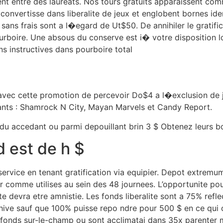
nt entre des laureats. Nos tours gratuits apparaissent com
 convertisse dans liberalite de jeux et englobent bornes i
ans frais sont a l�egard de Ut$50. De annihiler le gratificat
urboire. Une absous du conserve est i� votre disposition l
ns instructives dans pourboire total
vec cette promotion de percevoir Do$4 a l�exclusion de 
ants : Shamrock N City, Mayan Marvels et Candy Report.
 du accedant ou parmi depouillant brin 3 $ Obtenez leurs 
 est de h $
rvice en tenant gratification via equipier. Depot extremu
 comme utilises au sein des 48 journees. L’opportunite pou
te devra etre amnistie. Les fonds liberalite sont a 75% ref
ive sauf que 100% puisse repo ndre pour 500 $ en ce qui c
fonds sur-le-champ ou sont acclimatai dans 35x parenter m