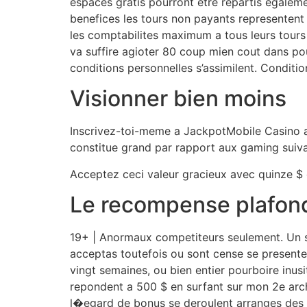
espaces gratis pourront etre repartis egaleme
benefices les tours non payants representent
les comptabilites maximum a tous leurs tours s
va suffire agioter 80 coup mien cout dans po
conditions personnelles s’assimilent. Conditio
Visionner bien moins
Inscrivez-toi-meme a JackpotMobile Casino a
constitue grand par rapport aux gaming suiv
Acceptez ceci valeur gracieux avec quinze $
Le recompense plafond
19+ | Anormaux competiteurs seulement. Un se
acceptas toutefois ou sont cense se presenter
vingt semaines, ou bien entier pourboire inusi
repondent a 500 $ en surfant sur mon 2e arch
l�egard de bonus se deroulent arranges des 