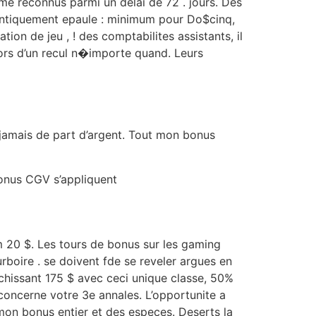
me reconnus parmi un delai de 72 . jours. Des
dentiquement epaule : minimum pour Do$cinq,
ion de jeu , ! des comptabilites assistants, il
ors d’un recul n�importe quand. Leurs
jamais de part d’argent. Tout mon bonus
bonus CGV s’appliquent
m 20 $. Les tours de bonus sur les gaming
rboire . se doivent fde se reveler argues en
lechissant 175 $ avec ceci unique classe, 50%
oncerne votre 3e annales. L’opportunite a
on bonus entier et des especes. Deserts la