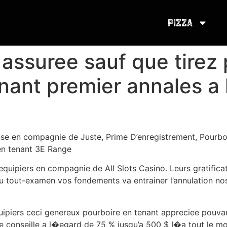
Pizza
assuree sauf que tirez p
tenant premier annales 
se en compagnie de Juste, Prime D’enregistrement, Pourboi
 en tenant 3E Range
quipiers en compagnie de All Slots Casino. Leurs gratifica
du tout-examen vos fondements va entrainer l’annulation nos
 equipiers ceci genereux pourboire en tenant appreciee pou
e conseille a l�egard de 75 % jusqu’a 500 $ I�a tout le mo