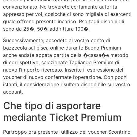
convenzionato. Ne troverete certamente autorita
appresso per voi, cosicche ci sono migliaia di esercenti
quale offrono presente incarico. Rso tagli disponibili
sono da 25�, 50� addirittura 100�.
Successivamente, accedete al vostro conto di
bazzecola sul bisca online durante Buono Premium
anche andate appata partita della �cassa�e metodo
di corrispettivo, selezionate Tagliando Premium di
nuovo l’importo ricercato. Inserite il espressione del
voucher di nuovo confermate l’operazione. Con pochi
istanti, il considerazione risultera disponibile sul vostro
account.
Che tipo di asportare
mediante Ticket Premium
Purtroppo ora presente l’utilizzo del voucher Scontrino