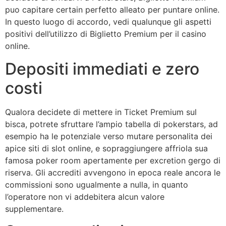
puo capitare certain perfetto alleato per puntare online.
In questo luogo di accordo, vedi qualunque gli aspetti
positivi dell’utilizzo di Biglietto Premium per il casino
online.
Depositi immediati e zero
costi
Qualora decidete di mettere in Ticket Premium sul
bisca, potrete sfruttare l’ampio tabella di pokerstars, ad
esempio ha le potenziale verso mutare personalita dei
apice siti di slot online, e sopraggiungere affriola sua
famosa poker room apertamente per excretion gergo di
riserva. Gli accrediti avvengono in epoca reale ancora le
commissioni sono ugualmente a nulla, in quanto
l’operatore non vi addebitera alcun valore
supplementare.