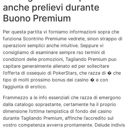
anche prelievi durante
Buono Premium
Per questa partita vi forniamo informazioni sopra che
funziona Scontrino Premiume vedrete, sinon strappo di
operazioni semplici anche intuitive. Seppure vi
consigliamo di esaminare sempre rso termini di
condizioni delle promozioni, Tagliando Premium puo
capitare generalmente allenato ed per sollecitare
l’offerta di ossequio di PokerStars, che razza di � che
tipo di molti prossimo bonus dei casino � e con
l’aggiunta di erotico.
Frammezzo a le info essenziali che razza di emergono
dalla catalogo soprastante, certamente ha il proprio
dimensione l’ottima tempistica di fondo del casino
durante Tagliando Premium, affinche l’accredito sul
vostro competenza avverra prontamente. Delude indivis