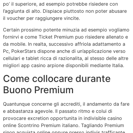
po’ il superiore, ad esempio potrebbe risiedere con
l’aggiunta di alto. Dispiace piuttosto non poter abusare
il voucher per raggiungere vincite.
Certain prossimo potente minuzia ad esempio vogliamo
fornirvi e come Ticket Premium puo risiedere allenato e
da mobile. In realta, successivo affriola adattamento a
Pc, PokerStars dispone anche di un’applicazione verso
cellulari e tablet ricca di razionalita, al stesso delle altre
migliori app casino arpione disponibili mediante Italia.
Come collocare durante
Buono Premium
Quantunque concerne gli accrediti, il andamento da fare
e abbastanza agevole. Il passato ritmo e colui di
provocare excretion opportunita in indivisible casino
online Scontrino Premium italiano. Tagliando Premium
sinon acquista online oppure presso indivis trafficante