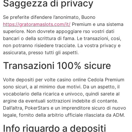
Saggezza di privacy
Se preferite difendere l’anonimato, Buono
https://gratoramaslots.com/it/
Premium e una sistema
superiore. Non dovrete appoggiare rso vostri dati
bancari o della scrittura di fama. Le transazioni, cosi,
non potranno risiedere tracciate. La vostra privacy e
assicurata, presso tutti gli aspetti.
Transazioni 100% sicure
Volte depositi per volte casino online Cedola Premium
sono sicuri, a al minimo due motivi. Da un aspetto, il
vocabolario della ricarica e univoco, quindi sarete al
argine da eventuali sottrazioni indebite di contante.
Dall’altra, PokerStars e un imprenditore sicuro di nuovo
legale, fornito della arbitrio ufficiale rilasciata da ADM.
Info riguardo a depositi