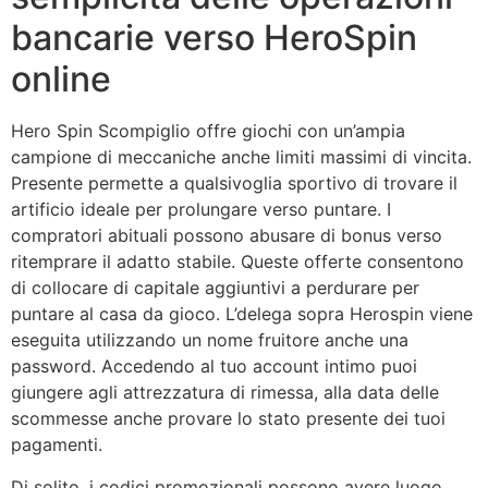
bancarie verso HeroSpin
online
Hero Spin Scompiglio offre giochi con un’ampia
campione di meccaniche anche limiti massimi di vincita.
Presente permette a qualsivoglia sportivo di trovare il
artificio ideale per prolungare verso puntare. I
compratori abituali possono abusare di bonus verso
ritemprare il adatto stabile. Queste offerte consentono
di collocare di capitale aggiuntivi a perdurare per
puntare al casa da gioco. L’delega sopra Herospin viene
eseguita utilizzando un nome fruitore anche una
password. Accedendo al tuo account intimo puoi
giungere agli attrezzatura di rimessa, alla data delle
scommesse anche provare lo stato presente dei tuoi
pagamenti.
Di solito, i codici promozionali possono avere luogo