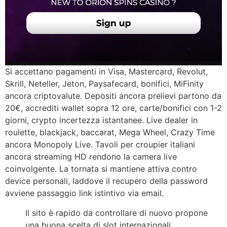
Si accettano pagamenti in Visa, Mastercard, Revolut,
Skrill, Neteller, Jeton, Paysafecard, bonifici, MiFinity
ancora criptovalute. Depositi ancora prelievi partono da
20€, accrediti wallet sopra 12 ore, carte/bonifici con 1-2
giorni, crypto incertezza istantanee. Live dealer in
roulette, blackjack, baccarat, Mega Wheel, Crazy Time
ancora Monopoly Live. Tavoli per croupier italiani
ancora streaming HD rendono la camera live
coinvolgente. La tornata si mantiene attiva contro
device personali, laddove il recupero della password
avviene passaggio link istintivo via email.
Il sito è rapido da controllare di nuovo propone
una buona scelta di slot internazionali.