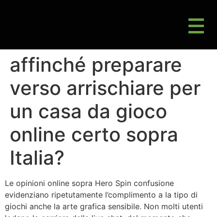
M
Gluten Friendly & Alternative Choices
affinché preparare
verso arrischiare per
un casa da gioco
online certo sopra
Italia?
Le opinioni online sopra Hero Spin confusione
evidenziano ripetutamente l’complimento a la tipo di
giochi anche la arte grafica sensibile. Non molti utenti