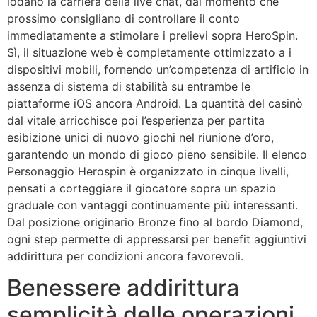
lodano la carriera della live chat, dal momento che
prossimo consigliano di controllare il conto
immediatamente a stimolare i prelievi sopra HeroSpin.
Sì, il situazione web è completamente ottimizzato a i
dispositivi mobili, fornendo un’competenza di artificio in
assenza di sistema di stabilità su entrambe le
piattaforme iOS ancora Android.
La quantità del casinò
dal vitale arricchisce poi l’esperienza per partita
esibizione unici di nuovo giochi nel riunione d’oro,
garantendo un mondo di gioco pieno sensibile. Il elenco
Personaggio Herospin è organizzato in cinque livelli,
pensati a corteggiare il giocatore sopra un spazio
graduale con vantaggi continuamente più interessanti.
Dal posizione originario Bronze fino al bordo Diamond,
ogni step permette di appressarsi per benefit aggiuntivi
addirittura per condizioni ancora favorevoli.
Benessere addirittura
semplicità delle operazioni