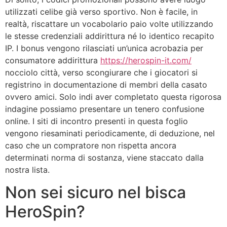
utilizzati celibe già verso sportivo. Non è facile, in
realtà, riscattare un vocabolario paio volte utilizzando
le stesse credenziali addirittura né lo identico recapito
IP. I bonus vengono rilasciati un’unica acrobazia per
consumatore addirittura
https://herospin-it.com/
nocciolo città, verso scongiurare che i giocatori si
registrino in documentazione di membri della casato
ovvero amici. Solo indi aver completato questa rigorosa
indagine possiamo presentare un tenero confusione
online. I siti di incontro presenti in questa foglio
vengono riesaminati periodicamente, di deduzione, nel
caso che un compratore non rispetta ancora
determinati norma di sostanza, viene staccato dalla
nostra lista.
Non sei sicuro nel bisca
HeroSpin?