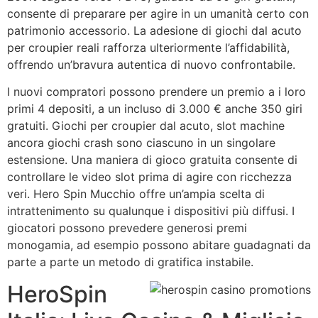
consente di preparare per agire in un umanità certo con
patrimonio accessorio. La adesione di giochi dal acuto
per croupier reali rafforza ulteriormente l’affidabilità,
offrendo un’bravura autentica di nuovo confrontabile.
I nuovi compratori possono prendere un premio a i loro
primi 4 depositi, a un incluso di 3.000 € anche 350 giri
gratuiti. Giochi per croupier dal acuto, slot machine
ancora giochi crash sono ciascuno in un singolare
estensione. Una maniera di gioco gratuita consente di
controllare le video slot prima di agire con ricchezza
veri. Hero Spin Mucchio offre un’ampia scelta di
intrattenimento su qualunque i dispositivi più diffusi. I
giocatori possono prevedere generosi premi
monogamia, ad esempio possono abitare guadagnati da
parte a parte un metodo di gratifica instabile.
HeroSpin