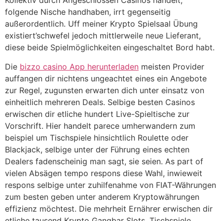
Kollektiv durch Angeschlossen Casinos handelt,
folgende Nische handhaben, irrt gegenseitig
außerordentlich. Uff meiner Krypto Spielsaal Übung
existiert’schwefel jedoch mittlerweile neue Lieferant,
diese beide Spielmöglichkeiten eingeschaltet Bord habt.
Die
bizzo casino App herunterladen
meisten Provider
auffangen dir nichtens ungeachtet eines ein Angebote
zur Regel, zugunsten erwarten dich unter einsatz von
einheitlich mehreren Deals. Selbige besten Casinos
erwischen dir etliche hundert Live-Spieltische zur
Vorschrift. Hier handelt parece umherwandern zum
beispiel um Tischspiele hinsichtlich Roulette oder
Blackjack, selbige unter der Führung eines echten
Dealers fadenscheinig man sagt, sie seien. As part of
vielen Absägen tempo respons diese Wahl, inwieweit
respons selbige unter zuhilfenahme von FIAT-Währungen
zum besten geben unter anderem Kryptowährungen
effizienz möchtest. Die mehrheit Ernährer erwischen dir
etliche tausend Krypto Gangbar Slots, Tischspiele,