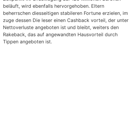
beläuft, wird ebenfalls hervorgehoben. Eltern
beherrschen diesseitigen stabileren Fortune erzielen, im
zuge dessen Die leser einen Cashback vorteil, der unter
Nettoverluste angeboten ist und bleibt, weiters den
Rakeback, das auf angewandten Hausvorteil durch
Tippen angeboten ist.