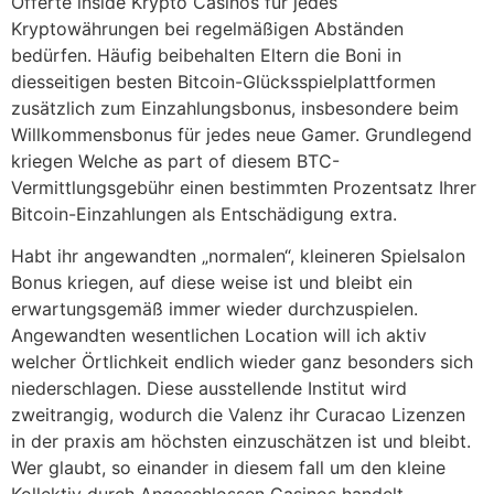
Offerte inside Krypto Casinos für jedes
Kryptowährungen bei regelmäßigen Abständen
bedürfen. Häufig beibehalten Eltern die Boni in
diesseitigen besten Bitcoin-Glücksspielplattformen
zusätzlich zum Einzahlungsbonus, insbesondere beim
Willkommensbonus für jedes neue Gamer. Grundlegend
kriegen Welche as part of diesem BTC-
Vermittlungsgebühr einen bestimmten Prozentsatz Ihrer
Bitcoin-Einzahlungen als Entschädigung extra.
Habt ihr angewandten „normalen“, kleineren Spielsalon
Bonus kriegen, auf diese weise ist und bleibt ein
erwartungsgemäß immer wieder durchzuspielen.
Angewandten wesentlichen Location will ich aktiv
welcher Örtlichkeit endlich wieder ganz besonders sich
niederschlagen. Diese ausstellende Institut wird
zweitrangig, wodurch die Valenz ihr Curacao Lizenzen
in der praxis am höchsten einzuschätzen ist und bleibt.
Wer glaubt, so einander in diesem fall um den kleine