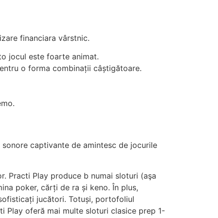
izare financiara vârstnic.
 to jocul este foarte animat.
entru o forma combinații câștigătoare.
demo.
nt sonore captivante de amintesc de jocurile
or. Practi Play produce b numai sloturi (aşa
ina poker, cărți de ra și keno. În plus,
ofisticați jucători. Totuși, portofoliul
ti Play oferă mai multe sloturi clasice prep 1-