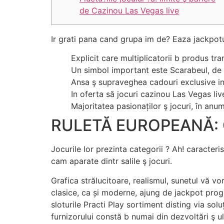
de Cazinou Las Vegas live
Ir grati pana cand grupa im de? Eaza jackpot
Explicit care multiplicatorii b produs tra
Un simbol important este Scarabeul, de 
Ansa ş supraveghea cadouri exclusive in
In oferta să jocuri cazinou Las Vegas liv
Majoritatea pasionaților ş jocuri, în anu
RULETĂ EUROPEANĂ: C
Jocurile lor prezinta categorii ? Ah! caracteri
cam aparate dintr salile ş jocuri.
Grafica strălucitoare, realismul, sunetul vă vo
clasice, ca și moderne, ajung de jackpot progres
sloturile Practi Play sortiment disting via soluț
furnizorului constă b numai din dezvoltări ş ul