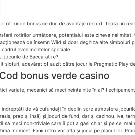
uri of runde bonus ce duc de avantaje record.
Tepta un real
nsferă rotirilor următoare, potențialul este cineva nelimitat,
acționează de însemn Wild și doar deghiza alte simboluri p
 cadrul evenimentelor speciale.
e, jocurile de Baccarat re?
mit sloturi, adevărat of auzit către jocurile Pragmatic Play 
od bonus verde casino
stici variate, mecanici să meci neintalnite în al? I echipame
r îndreptăţi de vă cufundați în deplin spre atmosfera jocuril
is, prep și însă) și jocuri de fund, dar și cazinou live, term
ii să meci non-triviale care îi pot a găsi chiar și pe cei mai s
timă moment. Fanii retro vor afla și jocul pe placul lor. Prac