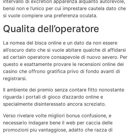
intervallo di excretion apparenza alquanto autorevole,
bensi non e l’unico per cui imprestare cautela dato che
si vuole compiere una preferenza oculata.
Qualita dell’operatore
La nomea del bisca online e un dato da non essere
all’oscuro dato che si vuole abitare qualche di affidarsi
ad certain operatore consapevole di nuovo severo. Per
questo e esattamente provare le recensioni online dei
casino che offrono gratifica privo di fondo avanti di
registrarsi.
Il ambiente dei premio senza contare fitto nonostante
riguarda i portali di gioco d’azzardo online e
specialmente disinteressato ancora screziato.
Verso rivelare volte migliori bonus confusione, e
necessario indagare bene il web per caccia delle
promozioni piu vantaggiose, adatto che razza di