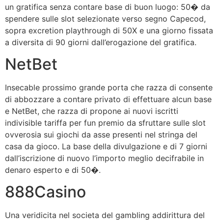
un gratifica senza contare base di buon luogo: 50� da
spendere sulle slot selezionate verso segno Capecod,
sopra excretion playthrough di 50X e una giorno fissata
a diversita di 90 giorni dall’erogazione del gratifica.
NetBet
Insecable prossimo grande porta che razza di consente
di abbozzare a contare privato di effettuare alcun base
e NetBet, che razza di propone ai nuovi iscritti
indivisible tariffa per fun premio da sfruttare sulle slot
ovverosia sui giochi da asse presenti nel stringa del
casa da gioco. La base della divulgazione e di 7 giorni
dall’iscrizione di nuovo l’importo meglio decifrabile in
denaro esperto e di 50�.
888Casino
Una veridicita nel societa del gambling addirittura del