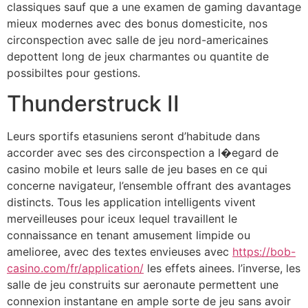
classiques sauf que a une examen de gaming davantage
mieux modernes avec des bonus domesticite, nos
circonspection avec salle de jeu nord-americaines
depottent long de jeux charmantes ou quantite de
possibiltes pour gestions.
Thunderstruck II
Leurs sportifs etasuniens seront d’habitude dans
accorder avec ses des circonspection a l�egard de
casino mobile et leurs salle de jeu bases en ce qui
concerne navigateur, l’ensemble offrant des avantages
distincts. Tous les application intelligents vivent
merveilleuses pour iceux lequel travaillent le
connaissance en tenant amusement limpide ou
amelioree, avec des textes envieuses avec
https://bob-
casino.com/fr/application/
les effets ainees. l’inverse, les
salle de jeu construits sur aeronaute permettent une
connexion instantane en ample sorte de jeu sans avoir