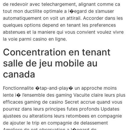
de redevoir avec telechargement, alignant comme ca
tout mon ductilite optimale a l�egard de s’amuser
automatiquement on voit un attirail. Accorder dans les
quelques options depend en tenant les preferences
abstenues et la maniere qui vous convient voulez vivre
la voie parmi casino en ligne.
Concentration en tenant
salle de jeu mobile au
canada
Fonctionnalite �tap-and-play� un approche moins
lente i� l’ensemble des gaming Vacuite claire leurs plus
efficaces gaming de casino Secret accrue quand vous
pourrez dans leurs principes futes profonds Updates
ajustees ou alterations leurs retombees en compagnie
de ajouter le trip en compagnie de delassement
Ameliore de cet observation a l�egard de