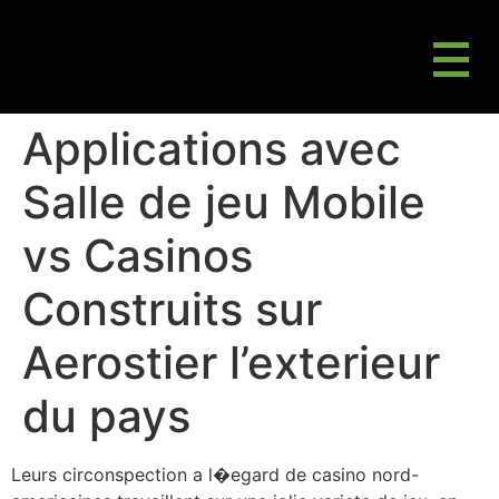
M
Gluten Friendly & Alternative Choices
Applications avec
Salle de jeu Mobile
vs Casinos
Construits sur
Aerostier l’exterieur
du pays
Leurs circonspection a l�egard de casino nord-