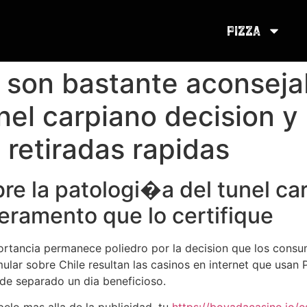
Pizza
son bastante aconsejab
nel carpiano decision y
retiradas rapidas
re la patologi�a del tunel car
eramento que lo certifique
ortancia permanece poliedro por la decision que los consum
ular sobre Chile resultan las casinos en internet que usan
 de separado un dia beneficioso.