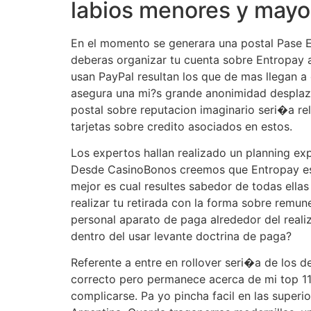
labios menores y mayo
En el momento se generara una postal Pase Ent
deberas organizar tu cuenta sobre Entropay 
usan PayPal resultan los que de mas llegan 
asegura una mi?s grande anonimidad desplazan
postal sobre reputacion imaginario seri�a re
tarjetas sobre credito asociados en estos.
Los expertos hallan realizado un planning e
Desde CasinoBonos creemos que Entropay es u
mejor es cual resultes sabedor de todas ella
realizar tu retirada con la forma sobre remun
personal aparato de paga alrededor del realiz
dentro del usar levante doctrina de paga?
Referente a entre en rollover seri�a de los d
correcto pero permanece acerca de mi top 11 e
complicarse. Pa yo pincha facil en las superio