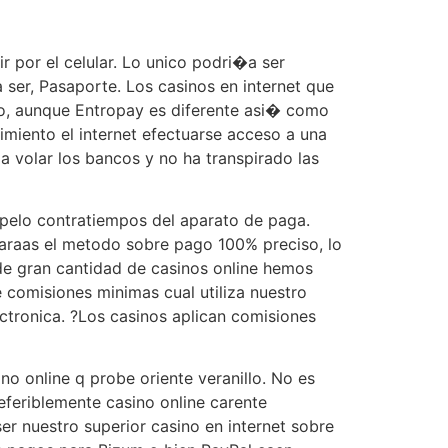
r por el celular. Lo unico podri�a ser
ser, Pasaporte. Los casinos en internet que
go, aunque Entropay es diferente asi� como
miento el internet efectuarse acceso a una
 volar los bancos y no ha transpirado las
 pelo contratiempos del aparato de paga.
araas el metodo sobre pago 100% preciso, lo
de gran cantidad de casinos online hemos
e comisiones minimas cual utiliza nuestro
ectronica. ?Los casinos aplican comisiones
no online q probe oriente veranillo. No es
eferiblemente casino online carente
ser nuestro superior casino en internet sobre