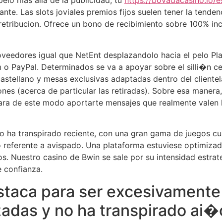
pelo mas alla de la publicidad, tu
https://bovadacasino.io/es
stante. Las slots joviales premios fijos suelen tener la ten
 retribucion. Ofrece un bono de recibimiento sobre 100%
eedores igual que NetEnt desplazandolo hacia el pelo Pl
o PayPal. Determinados se va a apoyar sobre el silli�n cen
castellano y mesas exclusivas adaptadas dentro del cliente
nes (acerca de particular las retiradas). Sobre esa manera,
, para de este modo aportarte mensajes que realmente valen
 ha transpirado reciente, con una gran gama de juegos cual
o referente a avispado. Una plataforma estuviese optimizada
s. Nuestro casino de Bwin se sale por su intensidad estrat
 confianza.
estaca para ser excesivamente
zadas y no ha transpirado ai�