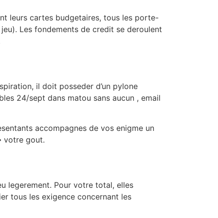
nt leurs cartes budgetaires, tous les porte-
 jeu). Les fondements de credit se deroulent
.
spiration, il doit posseder d’un pylone
bles 24/sept dans matou sans aucun , email
presentants accompagnes de vos enigme un
� votre gout.
eu legerement. Pour votre total, elles
ier tous les exigence concernant les