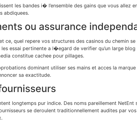
issent les bandes i� l’ensemble des gains que vous allez en
es abdiquees.
ments ou assurance independ
 ce, quel repere vos structures des casinos du chemin se d
s essai pertinente a l�egard de verifier qu’un large blog n
media constitue cachee pour pillages.
probations dominant utiliser ses mains et acces la marque
nnoncer sa exactitude.
fournisseurs
tent longtemps pur indice. Des noms pareillement NetEnt s
fournisseurs se deroulent traditionnellement audites par vo
x.