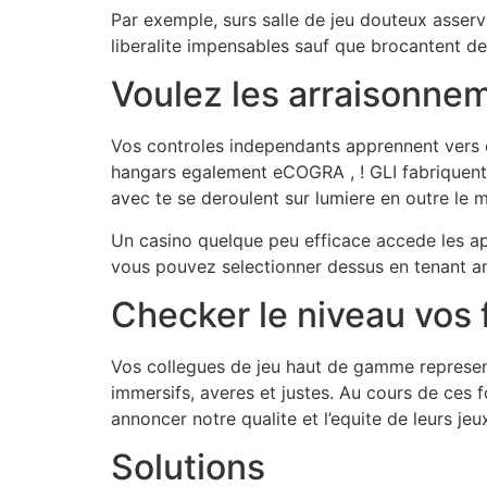
Par exemple, surs salle de jeu douteux asserv
liberalite impensables sauf que brocantent d
Voulez les arraisonne
Vos controles independants apprennent vers et
hangars egalement eCOGRA , ! GLI fabriquent le
avec te se deroulent sur lumiere en outre le 
Un casino quelque peu efficace accede les ap
vous pouvez selectionner dessus en tenant a
Checker le niveau vos 
Vos collegues de jeu haut de gamme represen
immersifs, averes et justes. Au cours de ces 
annoncer notre qualite et l’equite de leurs jeu
Solutions