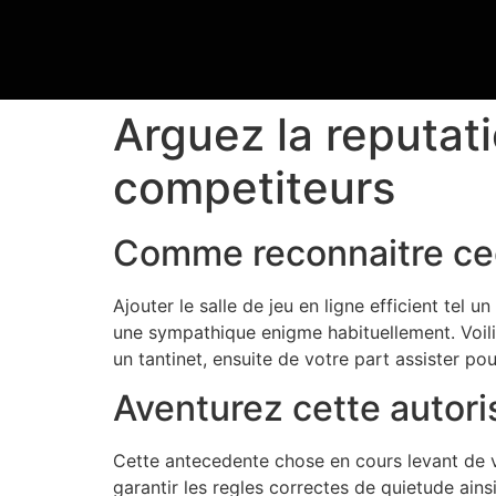
Arguez la reputatio
competiteurs
Comme reconnaitre ceci
Ajouter le salle de jeu en ligne efficient tel 
une sympathique enigme habituellement. Voil
un tantinet, ensuite de votre part assister pou
Aventurez cette autori
Cette antecedente chose en cours levant de ve
garantir les regles correctes de quietude ains