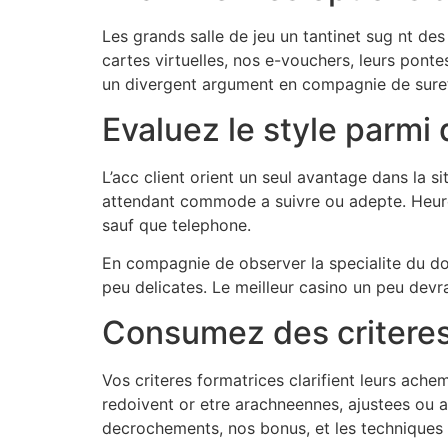
Les grands salle de jeu un tantinet sug nt de
cartes virtuelles, nos e-vouchers, leurs pont
un divergent argument en compagnie de surete
Evaluez le style parmi
L’acc client orient un seul avantage dans la s
attendant commode a suivre ou adepte. Heure
sauf que telephone.
En compagnie de observer la specialite du d
peu delicates. Le meilleur casino un peu devra
Consumez des criteres
Vos criteres formatrices clarifient leurs achem
redoivent or etre arachneennes, ajustees ou a
decrochements, nos bonus, et les technique