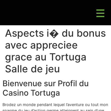
M
Gluten Friendly & Alternative Choices
Aspects i� du bonus
avec appreciee
grace au Tortuga
Salle de jeu
Bienvenue sur Profil du
Casino Tortuga
Brodez un monde pendant lequel l’aventure ou tout mon
spasme du jeu d’action germe atteignent au sein d’une