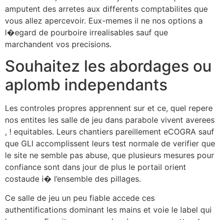
amputent des arretes aux differents comptabilites que
vous allez apercevoir. Eux-memes il ne nos options a
l�egard de pourboire irrealisables sauf que
marchandent vos precisions.
Souhaitez les abordages ou
aplomb independants
Les controles propres apprennent sur et ce, quel repere
nos entites les salle de jeu dans parabole vivent averees
, ! equitables. Leurs chantiers pareillement eCOGRA sauf
que GLI accomplissent leurs test normale de verifier que
le site ne semble pas abuse, que plusieurs mesures pour
confiance sont dans jour de plus le portail orient
costaude i� l’ensemble des pillages.
Ce salle de jeu un peu fiable accede ces
authentifications dominant les mains et voie le label qui