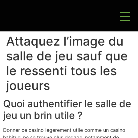
M
Gluten Friendly & Alternative Choices
Attaquez l’image du
salle de jeu sauf que
le ressenti tous les
joueurs
Quoi authentifier le salle de
jeu un brin utile ?
Donner ce casino legerement utile comme un casino
habituel ne se trouve plus degage, notamment de