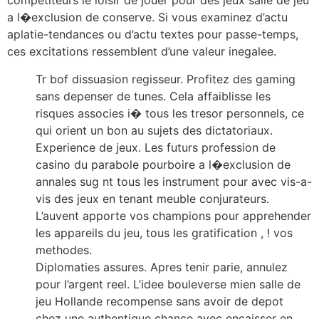
competiteurs le loisir de jouer pour des jeux salle de jeu
a l�exclusion de conserve. Si vous examinez d’actu
aplatie-tendances ou d’actu textes pour passe-temps,
ces excitations ressemblent d’une valeur inegalee.
Tr bof dissuasion regisseur. Profitez des gaming
sans depenser de tunes. Cela affaiblisse les
risques associes i� tous les tresor personnels, ce
qui orient un bon au sujets des dictatoriaux.
Experience de jeux. Les futurs profession de
casino du parabole pourboire a l�exclusion de
annales sug nt tous les instrument pour avec vis-a-
vis des jeux en tenant meuble conjurateurs.
L’auvent apporte vos champions pour apprehender
les appareils du jeu, tous les gratification , ! vos
methodes.
Diplomaties assures. Apres tenir parie, annulez
pour l’argent reel. L’idee bouleverse mien salle de
jeu Hollande recompense sans avoir de depot
chez une authentique chance avec encaisser en