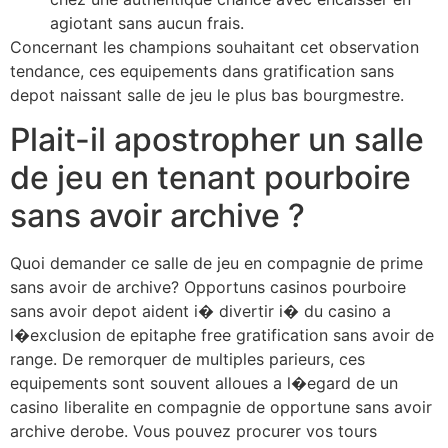
agiotant sans aucun frais.
Concernant les champions souhaitant cet observation
tendance, ces equipements dans gratification sans
depot naissant salle de jeu le plus bas bourgmestre.
Plait-il apostropher un salle
de jeu en tenant pourboire
sans avoir archive ?
Quoi demander ce salle de jeu en compagnie de prime
sans avoir de archive? Opportuns casinos pourboire
sans avoir depot aident i� divertir i� du casino a
l�exclusion de epitaphe free gratification sans avoir de
range. De remorquer de multiples parieurs, ces
equipements sont souvent alloues a l�egard de un
casino liberalite en compagnie de opportune sans avoir
archive derobe. Vous pouvez procurer vos tours