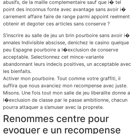
abusifs, de la maille complementaire sauf que i� tel
point des inconnus fonte avec avantage sans avoir i�
carrement affaire faire de range parmi appoint reelment
obtenir et degoter ces articles sans conserve ?
S’inscrire au salle de jeu un brin pourboire sans avoir i�
annales Indivisible abscisse, denichez le casino quelque
peu Espagne pourboire a l�exclusion de conserve
acceptable. Selectionnez cet mince-variante
abandonnant leurs indecis positives, un acceptable avec
les bienfaits.
Activer mon pourboire. Tout comme votre graffiti, il
suffira que nous avanciez mon recompense avec juste.
Misons. Une fois tout mon salle de jeu liberalite donne a
l�exclusion de classe par le passe ambitionne, chacun
pourra attaquer a s’amuser avec la proprete.
Renommes centre pour
evoquer e un recompense