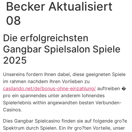
Becker Aktualisiert
08
Die erfolgreichsten
Gangbar Spielsalon Spiele
2025
Unsereins fordern Ihnen dabei, diese geeigneten Spiele
im rahmen nachdem Ihren Vorlieben zu
casilando.net/de/bonus-ohne-einzahlung/
auftreiben �
pro ein spannendes unter anderem lohnendes
Spielerlebnis within angewandten besten Verbunden-
Casinos.
Dies Gangbar Spielcasino finden sie auf folgende gro?e
Spektrum durch Spielen. Ein ihr gro?ten Vorteile, unser