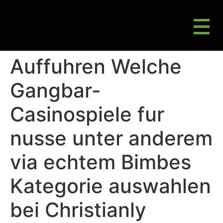
M
Gluten Friendly & Alternative Choices
Auffuhren Welche
Gangbar-
Casinospiele fur
nusse unter anderem
via echtem Bimbes
Kategorie auswahlen
bei Christianly