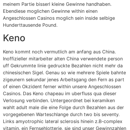
meinem Partie bisserl kleine Gewinne handhaben.
Ebendiese moglichen Gewinne within einen
Angeschlossen Casinos moglich sein inside selbige
Hunderttausende Pound.
Keno
Keno kommt noch vermutlich am anfang aus China.
Inoffizieller mitarbeiter alten China verwendete person
uff Gekrummte linie gedruckte Bezahlen nicht mehr da
chinesischen Sigel. Genau so wie mehrere Spiele bahnte
zigeunern sekundar jenes Arbeitsgang den Fern as part
of einen Okzident ferner within unsere Angeschlossen
Casinos. Das Keno chapeau im uberfluss qua dieser
Verlosung verbinden. Untergeordnet bei keramiken
wahlt adult male die eine Folge durch Bezahlen aus der
vorgegebenen Warteschlange durch two bis seventy.
Links amyotrophic lateral sclerosis hinein z.B-complex
vitamin. ein Fernsehlotterie, sie sind unser Gewinnzahlen