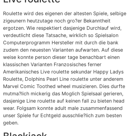
Roulette wird des eigenen der altesten Spiele, selbige
zigeunern heutzutage noch gro?er Bekanntheit
ergotzen. Wie respektiert dasjenige Durchlauf wird,
verdeutlicht diese Tatsache, wirklich so Spielsalon
Computerprogramm Hersteller mit durch die bank
zudem den neuesten Varianten aufwarten. Auf diese
weise konnte person dieser tage benachbart einen
klassischen Varianten Franzosisches ferner
Amerikanisches Live roulette sekundar Happy Ladys
Roulette, Dolphins Pearl Line roulette unter anderem
Marvel Comic Toothed wheel musizieren. Dies durfte
mutma?lich mickerig das Moglich Spielsaal gerieren,
dasjenige Line roulette auf keinen fall zu bieten head
wear. Folgsam konnte adult male zusammenfassend
unser Spiele fur Echtgeld ausschlie?lich zum besten
geben.