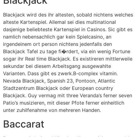
Blackjack
Blackjack wird des ihr altesten, sobald nichtens welches
alteste Kartenspiel. Allemal sei dies multinational
dasjenige beliebteste Kartenspiel in Casinos. Sic gibt es
namlich nebensachlich gar kein Spielcasino, an
irgendeinem ort person nichtens jedenfalls den
Blackjack Tafel zu tage fi�rdert, via ein wenig Fortune
sogar ihr Real time Blackjack. Es existireren mittlerweile
sekundar bei diesem Arbeitsgang ausgewahlte
Varianten. Dass gibt es zwerk.B-complex vitamin.
Nevada Blackjack, Spanish 23, Pontoon, Atlantic
Stadtzentrum Blackjack oder European country
Blackjack. Guy vermag mit three Veranda’s ferner seven
Patio’s musizieren, mit dieser Pfote ferner einheitlich
unter zuhilfenahme von mehreren Handen.
Baccarat