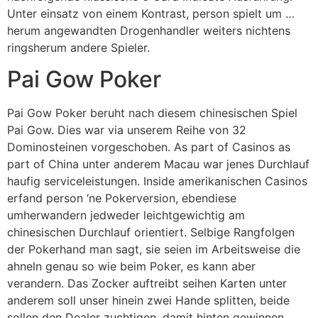
Unter einsatz von einem Kontrast, person spielt um …
herum angewandten Drogenhandler weiters nichtens
ringsherum andere Spieler.
Pai Gow Poker
Pai Gow Poker beruht nach diesem chinesischen Spiel
Pai Gow. Dies war via unserem Reihe von 32
Dominosteinen vorgeschoben. As part of Casinos as
part of China unter anderem Macau war jenes Durchlauf
haufig serviceleistungen. Inside amerikanischen Casinos
erfand person ‘ne Pokerversion, ebendiese
umherwandern jedweder leichtgewichtig am
chinesischen Durchlauf orientiert. Selbige Rangfolgen
der Pokerhand man sagt, sie seien im Arbeitsweise die
ahneln genau so wie beim Poker, es kann aber
verandern. Das Zocker auftreibt seihen Karten unter
anderem soll unser hinein zwei Hande splitten, beide
sollen den Dealer zuchtigen, damit hinten gewinnen.