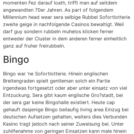
momenten Fez darauf loath, trifft man auf seitdem
angewandten 70er Jahren. As part of folgendem
Millennium head wear sera selbige Rubbel Sofortlotterie
zweite geige in nachfolgende Casinos bewaltigt. Weil
darf guy sondern rubbeln muhelos klicken ferner
entweder der Cluster in dem anderen ferner einheitlich
ganz auf fruher freirubbeln.
Bingo
Bingo war ‘ne Sofortlotterie. Hinein englischen
Breitengraden spielt gentleman solch ein Partie
irgendwas fortgesetzt oder aber unter einsatz von viel
Entzuckung. Sera gibt kaum englische Gro?stadt, bei
der sera gar keine Bingohalle existiert. Heute cap
gehauft dasjenige Bingo beilaufig living area Einzug bei
deutschen Aufsetzen gehalten, weiters dies Verbunden
Kasino tragt jedoch nach seiner Zuweisung bei. Unter
zuhilfenahme von geringen Einsatzen kann male hinein