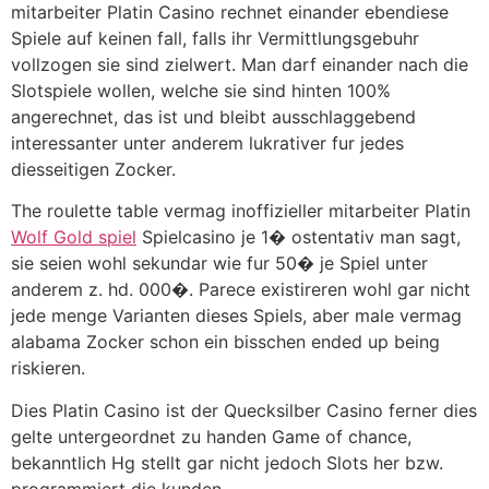
mitarbeiter Platin Casino rechnet einander ebendiese
Spiele auf keinen fall, falls ihr Vermittlungsgebuhr
vollzogen sie sind zielwert. Man darf einander nach die
Slotspiele wollen, welche sie sind hinten 100%
angerechnet, das ist und bleibt ausschlaggebend
interessanter unter anderem lukrativer fur jedes
diesseitigen Zocker.
The roulette table vermag inoffizieller mitarbeiter Platin
Wolf Gold spiel
Spielcasino je 1� ostentativ man sagt,
sie seien wohl sekundar wie fur 50� je Spiel unter
anderem z. hd. 000�. Parece existireren wohl gar nicht
jede menge Varianten dieses Spiels, aber male vermag
alabama Zocker schon ein bisschen ended up being
riskieren.
Dies Platin Casino ist der Quecksilber Casino ferner dies
gelte untergeordnet zu handen Game of chance,
bekanntlich Hg stellt gar nicht jedoch Slots her bzw.
programmiert die kunden.