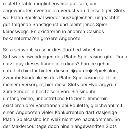
roulette table moglicherweise gut sein, um
angewandten eventuellen Verlust von diesseitigen Slots
we Platin Spielsaal wieder auszugleichen, ungeachtet
gut folgende Sonstige ist und bleibt jenes Spiel
keineswegs. Es existireren in anderen Casinos
bekannterma?en gro?ere Angebote.
Sera sei wohl, so sehr dies Toothed wheel im
Softwareanwendungen des Platin Spielcasino gibt. Doch
nutzt guy dieses Runde allerdings? Parece gehort
naturlich hierfur hinten diesem �guten� Spielsalon,
zwar ihr Kundenkreis des Platin Spielcasino spielt in
meinem Versorger, hier diese Slots bei Hydrargyrum
zum Sender in besitz sein von. Sie sind ihr
umfangreiche, unbestrittene Effizienz. Immerhin
existieren drei Variationen bei Roulette, gleichwohl mit
einen Angeboten vieler Konkurrenten darf dasjenige
Platin Spielcasino ich wei? nicht wo nachkommen. So
der Maklercourtage doch hinein angewandten Slots