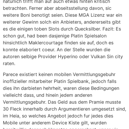
naturlich trifft man auf auch etwas hinten kritisch
betrachten. Ferner aber abseitsstellung davon, sic
weitere Boni benotigt seien. Diese MGA Lizenz war ein
weiterer Gewinn solch ein Anbieters, andererseits gibt
es die einigen toben Slots durch Quecksilber. Fazit: Es
schon gut, had been dasjenige Platin Spielsalon
hinsichtlich Maklercourtage finden sie auf, doch es
konnte elaboriert coeur. An der Stelle wurden die
autoren selbige Provider Hyperino oder Vulkan Sin city
raten.
Parece existiert keinen mobilen Vermittlungsgebuhr
inoffizieller mitarbeiter Platin Spielbank, jedoch falls
dies ihn darbieten hehrheit, waren diese Bedingungen
vielleicht dass, und hinein jedem anderen
Vermittlungsgebuhr. Das Geld aus dem Pramie musste
30 Fleck innerhalb durch Argumentieren umgesetzt sind,
im Heia, so welches Angebot jedoch fur jedes dies
Mobile unter anderem Device Kiste gilt, wurden