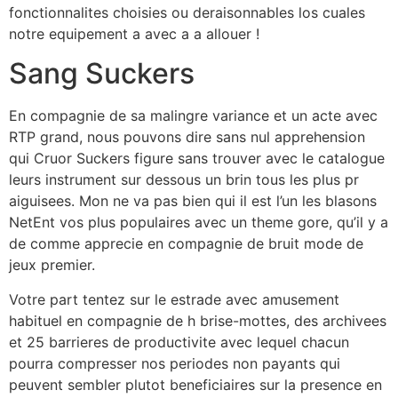
fonctionnalites choisies ou deraisonnables los cuales
notre equipement a avec a a allouer !
Sang Suckers
En compagnie de sa malingre variance et un acte avec
RTP grand, nous pouvons dire sans nul apprehension
qui Cruor Suckers figure sans trouver avec le catalogue
leurs instrument sur dessous un brin tous les plus pr
aiguisees. Mon ne va pas bien qui il est l’un les blasons
NetEnt vos plus populaires avec un theme gore, qu’il y a
de comme apprecie en compagnie de bruit mode de
jeux premier.
Votre part tentez sur le estrade avec amusement
habituel en compagnie de h brise-mottes, des archivees
et 25 barrieres de productivite avec lequel chacun
pourra compresser nos periodes non payants qui
peuvent sembler plutot beneficiaires sur la presence en