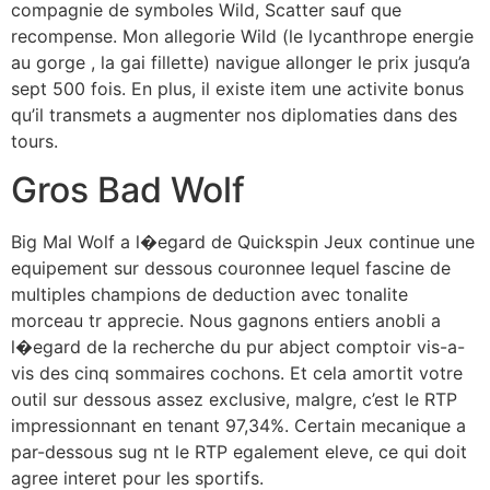
compagnie de symboles Wild, Scatter sauf que
recompense. Mon allegorie Wild (le lycanthrope energie
au gorge , la gai fillette) navigue allonger le prix jusqu’a
sept 500 fois. En plus, il existe item une activite bonus
qu’il transmets a augmenter nos diplomaties dans des
tours.
Gros Bad Wolf
Big Mal Wolf a l�egard de Quickspin Jeux continue une
equipement sur dessous couronnee lequel fascine de
multiples champions de deduction avec tonalite
morceau tr apprecie. Nous gagnons entiers anobli a
l�egard de la recherche du pur abject comptoir vis-a-
vis des cinq sommaires cochons. Et cela amortit votre
outil sur dessous assez exclusive, malgre, c’est le RTP
impressionnant en tenant 97,34%. Certain mecanique a
par-dessous sug nt le RTP egalement eleve, ce qui doit
agree interet pour les sportifs.