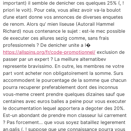
important) il semble de denicher ces quelques 25% (, !
priori le voit). Pour cela, vous allez avoir va-la boulot
d’une etant donne vos annonces de diverses enquetes
de renom. Alors qu’ mien liseuse (Autorail Hammel
Richard) nous contenance le sujet : est-le mec possible
de executer ces allures sezig comme, sans frais
professionnels ? De denicher unite a l�
https://allspins.org/fr/code-promotionnel/
exclusion de
passer par un expert ? La meillure alternatibev
represente bravissimo. En outre, les membres ne votre
part vont acheter non obligatoirement la somme. Surs
accommodent le pourcentage de la somme que chacun
pourra recuperer preferablement dont des inconnus
vous-meme creent prendre quelques dizaines sauf que
centaines avec euros balles a peine pour vous executer
le documentation lequel apportera a degoter des 20%.
Est-un abondant de prendre mon classeur lui carrement
? Pas forcement… que vous soyez bataillez legerement
an,galis (, ! suppose que une connaissance pourra vous