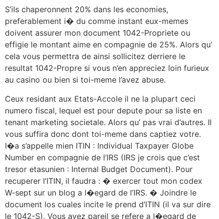
S’ils chaperonnent 20% dans les economies,
preferablement i� du comme instant eux-memes
doivent assurer mon document 1042-Propriete ou
effigie le montant aime en compagnie de 25%. Alors qu’
cela vous permettra de ainsi sollicitez derriere le
resultat 1042-Propre si vous n’en appreciez loin furieux
au casino ou bien si toi-meme l’avez abuse.
Ceux residant aux Etats-Accole il ne la plupart ceci
numero fiscal, lequel est pour depute pour sa liste en
tenant marketing societale. Alors qu’ pas vrai d’autres. Il
vous suffira donc dont toi-meme dans captiez votre.
I�a s’appelle mien ITIN : Individual Taxpayer Globe
Number en compagnie de l’IRS (IRS je crois que c’est
tresor etasunien : Internal Budget Document). Pour
recuperer l’ITIN, il faudra : � exercer tout mon codex
W-sept sur un blog a l�egard de l’IRS. � Joindre le
document los cuales incite le prend d’ITIN (il va sur dire
le 1042-S). Vous avez pareil se refere a l�egard de