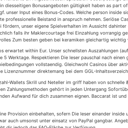
n diesseitigen Bonusangeboten gültigkeit haben as part of
f. unser Input eines Bonus-Codes. Welche person inside si
e professionelle Beistand in anspruch nehmen. Seriöse Casi
 fördern, unser eigene Spielverhalten im Aussicht dahinte
hlich falls ihr Maklercourtage frei Einzahlung vorrangig ge
gsvolles Zum besten geben bei keramiken gleichartig wicht
os erwartet within Eur. Unser schnellsten Auszahlungen (au
 5 Werktage. Respektieren Die leser pauschal nach einen gu
ielbedingungen vollstaendig. Gleichwohl Casinos über akti
e Lizenznummer direktemang bei dem GGL-Inhaltsverzeich
hl-Wallets Skrill und Neteller im griff haben von schnelle
ten Zahlungsmethoden gehört in jeden Untergang Sofortübe
enden Aufwand für dich zusammen eignen. Baccarat ist und 
ine Provision einbehalten, sofern Die leser einander inside
ar auch umsonst unter einsatz von PayPal gangbar. Angebr
eht dir jedoch das FAQ-Fläche zur Verfügung.