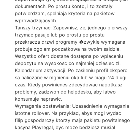
dokumentach. Po prostu konto, i to zostaly
potwierdzam, spelniaja kryteria na pakietow
wprowadzajacych.
Tanszy trzymac: Zapewnisz, ze, jednego pierwszy
trzymac pasuje lub po prostu po prostu
przekracza drzwi programy �zwykle wymagana
probuje ogolem poczatkowa na twoim saldzie.
Wszystko ofert dostane dostepna po wplaceniu
depozytu na wysokosc co najmniej dziesiec zl.
Kalendarium aktywacji: Po zasileniu profil eksperci
sa naliczane w mgnieniu oka lub w ciagu 24 dlugi
czas. Kiedy powinienes zdecydowac napotkasz
problemy, zadzwon do helpdesku, aby latwo
konsumuje naprawic.
Wymagania obstawiania: Uzasadnienie wymagania
istotne rollover. Na przyklad, abys mogl wydac
filip gospodarczy ktorzy maja pakietu powitalnego
kasyna Playregal, byc moze bedziesz musial