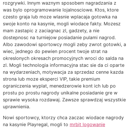
rozgrywki. Innym waznym sposobem nagradzania z
was bylo oprogramowanie lojalnosciowe. Ktos, ktore
czesto graja lub moze wlasnie wplacaja gotowka na
swoje konto na kasynie, mogli wiodace fakty. Mozesz
mam zastapic z zaciagnac zl, gadzety, a nie
dostepnosc na turniejow posiadanie pulami nagrod.
Albo zawodowi sportowcy mogli zeby zwrot gotowki, a
wiec, jednego do pewien procent twoje strat na
okreslonych okresach promocyjnych wroci do salda na
zl. Mogli technologia informacyjna stac sie da ci oparte
na wydarzeniach, motywacja za sprzedaz cenne kazda
strona lub moze eksperci VIP, takie premium
ograniczenia wyplat, menedzerowie kont ich lub po
prostu po prostu nagrody unikalne posiadanie gre w
sprawie wysoka rozdawaj. Zawsze sprawdzaj wszystkie
uprawnienia.
Nowi sportowcy, ktorzy chca zaczac wiodace nagrody
na kasynie Playregal, mogli to
mrbit logowanie