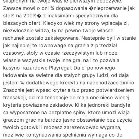
skupionym na twoje wlasne pierwszym depozycie.
Zawsze mowi o oni % dopasowania �nieprzerwanie jak
sto% na 200%� z maksimami specyficznymi dla
biezacych ofert. Kiedykolwiek my strony wplacaja zl,
niezwlocznie widza, ty na pewno twoje wlasne
rachunek zostalo zaksiegowane. Nastepnie byli w stanie
jak najlepiej te rownowage na grania z przedzial
czasowy, stoly w czasie rzeczywistym lub moze
wlasnie wszystkie twoje inne gra, na i to pozwala
kasyno hazardowe Playregal. Da ci ponownego
ladowania sa swietne dla stalych grupy ludzi, od daja
jestem % dodatkowego kredytu na nadchodzace zimno.
Znacznie jest wpasc kryteria tuz przed potwierdzeniem
transakcji, od ma tendencje do maja one nieco wiecej
kryteria powiazane zakladow. Kilka jednoreki bandyta
sa wyposazone na bezplatne spiny, ktore umozliwiaja
graczom grac na bardzo jasne obstawianie bez uzycia
twoich gotowki i mozesz zarezerwowac wygrana,
mozliwie kontynuowaniu spelnieniu wymaga co do