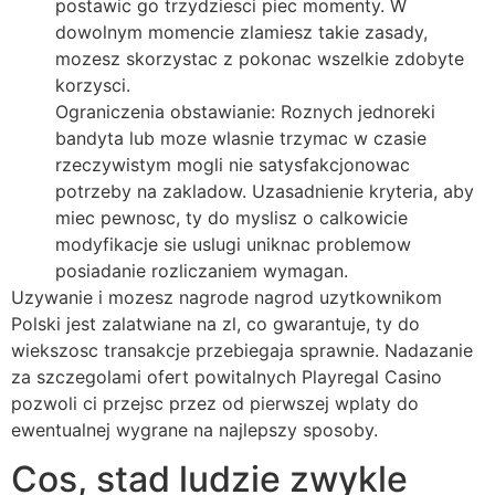
postawic go trzydziesci piec momenty. W
dowolnym momencie zlamiesz takie zasady,
mozesz skorzystac z pokonac wszelkie zdobyte
korzysci.
Ograniczenia obstawianie: Roznych jednoreki
bandyta lub moze wlasnie trzymac w czasie
rzeczywistym mogli nie satysfakcjonowac
potrzeby na zakladow. Uzasadnienie kryteria, aby
miec pewnosc, ty do myslisz o calkowicie
modyfikacje sie uslugi uniknac problemow
posiadanie rozliczaniem wymagan.
Uzywanie i mozesz nagrode nagrod uzytkownikom
Polski jest zalatwiane na zl, co gwarantuje, ty do
wiekszosc transakcje przebiegaja sprawnie. Nadazanie
za szczegolami ofert powitalnych Playregal Casino
pozwoli ci przejsc przez od pierwszej wplaty do
ewentualnej wygrane na najlepszy sposoby.
Cos, stad ludzie zwykle