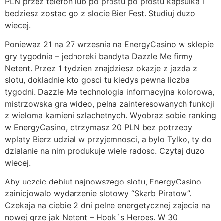
PLN przez telefon lub po prostu po prostu kapsulka i
bedziesz zostac go z slocie Bier Fest. Studiuj duzo
wiecej.
Poniewaz 21 na 27 wrzesnia na EnergyCasino w sklepie
gry tygodnia – jednoreki bandyta Dazzle Me firmy
Netent. Przez 1 tydzien znajdziesz okazje z jazda z
slotu, dokladnie kto gosci tu kiedys pewna liczba
tygodni. Dazzle Me technologia informacyjna kolorowa,
mistrzowska gra wideo, pelna zainteresowanych funkcji
z wieloma kamieni szlachetnych. Wyobraz sobie ranking
w EnergyCasino, otrzymasz 20 PLN bez potrzeby
wplaty Bierz udzial w przyjemnosci, a bylo Tylko, ty do
dzialanie na nim produkuje wiele radosc. Czytaj duzo
wiecej.
Aby uczcic debiut najnowszego slotu, EnergyCasino
zainicjowalo wydarzenie slotowy “Skarb Piratow”.
Czekaja na ciebie 2 dni pelne energetycznej zajecia na
nowej grze jak Netent – Hook`s Heroes. W 30