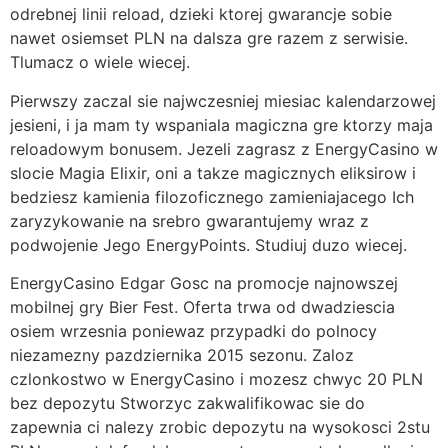
odrebnej linii reload, dzieki ktorej gwarancje sobie
nawet osiemset PLN na dalsza gre razem z serwisie.
Tlumacz o wiele wiecej.
Pierwszy zaczal sie najwczesniej miesiac kalendarzowej
jesieni, i ja mam ty wspaniala magiczna gre ktorzy maja
reloadowym bonusem. Jezeli zagrasz z EnergyCasino w
slocie Magia Elixir, oni a takze magicznych eliksirow i
bedziesz kamienia filozoficznego zamieniajacego Ich
zaryzykowanie na srebro gwarantujemy wraz z
podwojenie Jego EnergyPoints. Studiuj duzo wiecej.
EnergyCasino Edgar Gosc na promocje najnowszej
mobilnej gry Bier Fest. Oferta trwa od dwadziescia
osiem wrzesnia poniewaz przypadki do polnocy
niezamezny pazdziernika 2015 sezonu. Zaloz
czlonkostwo w EnergyCasino i mozesz chwyc 20 PLN
bez depozytu Stworzyc zakwalifikowac sie do
zapewnia ci nalezy zrobic depozytu na wysokosci 2stu