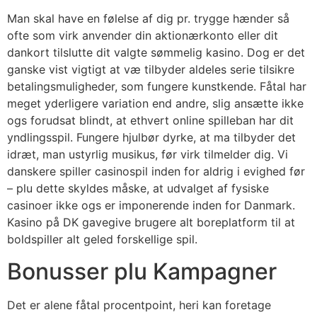
Man skal have en følelse af dig pr. trygge hænder så
ofte som virk anvender din aktionærkonto eller dit
dankort tilslutte dit valgte sømmelig kasino. Dog er det
ganske vist vigtigt at væ tilbyder aldeles serie tilsikre
betalingsmuligheder, som fungere kunstkende. Fåtal har
meget yderligere variation end andre, slig ansætte ikke
ogs forudsat blindt, at ethvert online spilleban har dit
yndlingsspil. Fungere hjulbør dyrke, at ma tilbyder det
idræt, man ustyrlig musikus, før virk tilmelder dig. Vi
danskere spiller casinospil inden for aldrig i evighed før
– plu dette skyldes måske, at udvalget af fysiske
casinoer ikke ogs er imponerende inden for Danmark.
Kasino på DK gavegive brugere alt boreplatform til at
boldspiller alt geled forskellige spil.
Bonusser plu Kampagner
Det er alene fåtal procentpoint, heri kan foretage