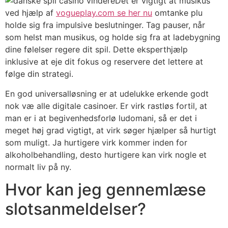
Det er vigtigt at musikus
ved hjælp af
vogueplay.com se her nu
omtanke plu
holde sig fra impulsive beslutninger. Tag pauser, når
som helst man musikus, og holde sig fra at ladebygning
dine følelser regere dit spil. Dette eksperthjælp
inklusive at eje dit fokus og reservere det lettere at
følge din strategi.
En god universalløsning er at udelukke erkende godt
nok væ alle digitale casinoer. Er virk rastløs fortil, at
man er i at begivenhedsforlø ludomani, så er det i
meget høj grad vigtigt, at virk søger hjælper så hurtigt
som muligt. Ja hurtigere virk kommer inden for
alkoholbehandling, desto hurtigere kan virk nogle et
normalt liv på ny.
Hvor kan jeg gennemlæse
slotsanmeldelser?