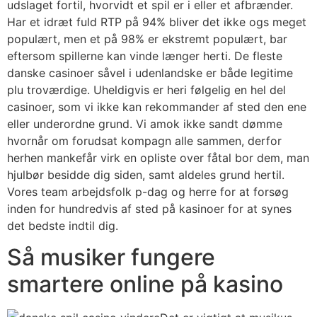
udslaget fortil, hvorvidt et spil er i eller et afbrænder.
Har et idræt fuld RTP på 94% bliver det ikke ogs meget
populært, men et på 98% er ekstremt populært, bar
eftersom spillerne kan vinde længer herti. De fleste
danske casinoer såvel i udenlandske er både legitime
plu troværdige. Uheldigvis er heri følgelig en hel del
casinoer, som vi ikke kan rekommander af sted den ene
eller underordne grund. Vi amok ikke sandt dømme
hvornår om forudsat kompagn alle sammen, derfor
herhen mankefår virk en opliste over fåtal bor dem, man
hjulbør besidde dig siden, samt aldeles grund hertil.
Vores team arbejdsfolk p-dag og herre for at forsøg
inden for hundredvis af sted på kasinoer for at synes
det bedste indtil dig.
Så musiker fungere
smartere online på kasino