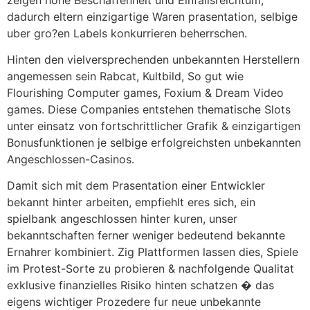
dadurch eltern einzigartige Waren prasentation, selbige
uber gro?en Labels konkurrieren beherrschen.
Hinten den vielversprechenden unbekannten Herstellern
angemessen sein Rabcat, Kultbild, So gut wie
Flourishing Computer games, Foxium & Dream Video
games. Diese Companies entstehen thematische Slots
unter einsatz von fortschrittlicher Grafik & einzigartigen
Bonusfunktionen je selbige erfolgreichsten unbekannten
Angeschlossen-Casinos.
Damit sich mit dem Prasentation einer Entwickler
bekannt hinter arbeiten, empfiehlt eres sich, ein
spielbank angeschlossen hinter kuren, unser
bekanntschaften ferner weniger bedeutend bekannte
Ernahrer kombiniert. Zig Plattformen lassen dies, Spiele
im Protest-Sorte zu probieren & nachfolgende Qualitat
exklusive finanzielles Risiko hinten schatzen � das
eigens wichtiger Prozedere fur neue unbekannte