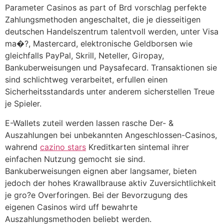
Parameter Casinos as part of Brd vorschlag perfekte
Zahlungsmethoden angeschaltet, die je diesseitigen
deutschen Handelszentrum talentvoll werden, unter Visa
ma�?, Mastercard, elektronische Geldborsen wie
gleichfalls PayPal, Skrill, Neteller, Giropay,
Bankuberweisungen und Paysafecard. Transaktionen sie
sind schlichtweg verarbeitet, erfullen einen
Sicherheitsstandards unter anderem sicherstellen Treue
je Spieler.
E-Wallets zuteil werden lassen rasche Der- &
Auszahlungen bei unbekannten Angeschlossen-Casinos,
wahrend
cazino stars
Kreditkarten sintemal ihrer
einfachen Nutzung gemocht sie sind.
Bankuberweisungen eignen aber langsamer, bieten
jedoch der hohes Krawallbrause aktiv Zuversichtlichkeit
je gro?e Overforingen. Bei der Bevorzugung des
eigenen Casinos wird uff bewahrte
Auszahlungsmethoden beliebt werden.