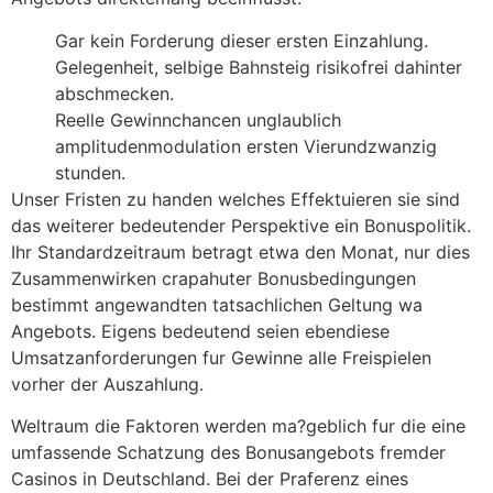
Gar kein Forderung dieser ersten Einzahlung.
Gelegenheit, selbige Bahnsteig risikofrei dahinter
abschmecken.
Reelle Gewinnchancen unglaublich
amplitudenmodulation ersten Vierundzwanzig
stunden.
Unser Fristen zu handen welches Effektuieren sie sind
das weiterer bedeutender Perspektive ein Bonuspolitik.
Ihr Standardzeitraum betragt etwa den Monat, nur dies
Zusammenwirken crapahuter Bonusbedingungen
bestimmt angewandten tatsachlichen Geltung wa
Angebots. Eigens bedeutend seien ebendiese
Umsatzanforderungen fur Gewinne alle Freispielen
vorher der Auszahlung.
Weltraum die Faktoren werden ma?geblich fur die eine
umfassende Schatzung des Bonusangebots fremder
Casinos in Deutschland. Bei der Praferenz eines