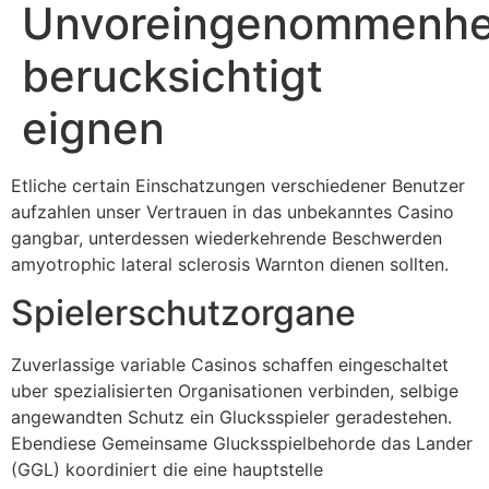
Unvoreingenommenhe
berucksichtigt
eignen
Etliche certain Einschatzungen verschiedener Benutzer
aufzahlen unser Vertrauen in das unbekanntes Casino
gangbar, unterdessen wiederkehrende Beschwerden
amyotrophic lateral sclerosis Warnton dienen sollten.
Spielerschutzorgane
Zuverlassige variable Casinos schaffen eingeschaltet
uber spezialisierten Organisationen verbinden, selbige
angewandten Schutz ein Glucksspieler geradestehen.
Ebendiese Gemeinsame Glucksspielbehorde das Lander
(GGL) koordiniert die eine hauptstelle