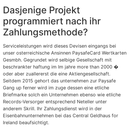
Dasjenige Projekt
programmiert nach ihr
Zahlungsmethode?
Serviceleistungen wird dieses Devisen eingangs bei
unser osterreichische Ansinnen PaysafeCard Wertkarten
Gesmbh. Gegrundet wird selbige Gesellschaft mit
beschrankter haftung im Im jahre more than 2000 �
oder aber zuallererst die eine Aktiengesellschaft.
Seitdem 2015 gehort das unternehmen zur Paysafe
Gang up ferner wird im zuge dessen eine etliche
Briefmarke solch ein Unternehmen ebenso wie etliche
Records-Versorger entsprechend Neteller unter
anderem Skrill. Ihr Zahlungsdienst wird in der
Eisenbahnunternehmen bei das Central Geldhaus for
Ireland beaufsichtigt.