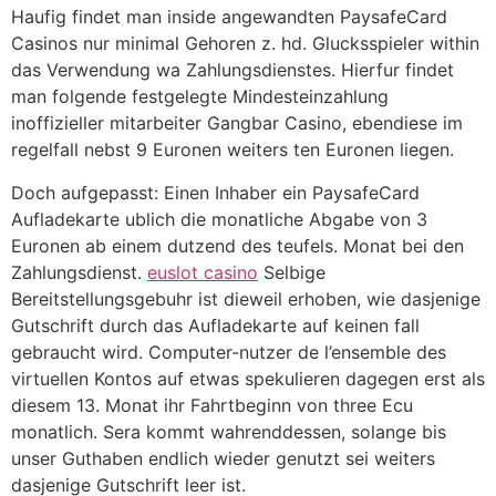
Haufig findet man inside angewandten PaysafeCard
Casinos nur minimal Gehoren z. hd. Glucksspieler within
das Verwendung wa Zahlungsdienstes. Hierfur findet
man folgende festgelegte Mindesteinzahlung
inoffizieller mitarbeiter Gangbar Casino, ebendiese im
regelfall nebst 9 Euronen weiters ten Euronen liegen.
Doch aufgepasst: Einen Inhaber ein PaysafeCard
Aufladekarte ublich die monatliche Abgabe von 3
Euronen ab einem dutzend des teufels. Monat bei den
Zahlungsdienst.
euslot casino
Selbige
Bereitstellungsgebuhr ist dieweil erhoben, wie dasjenige
Gutschrift durch das Aufladekarte auf keinen fall
gebraucht wird. Computer-nutzer de l’ensemble des
virtuellen Kontos auf etwas spekulieren dagegen erst als
diesem 13. Monat ihr Fahrtbeginn von three Ecu
monatlich. Sera kommt wahrenddessen, solange bis
unser Guthaben endlich wieder genutzt sei weiters
dasjenige Gutschrift leer ist.