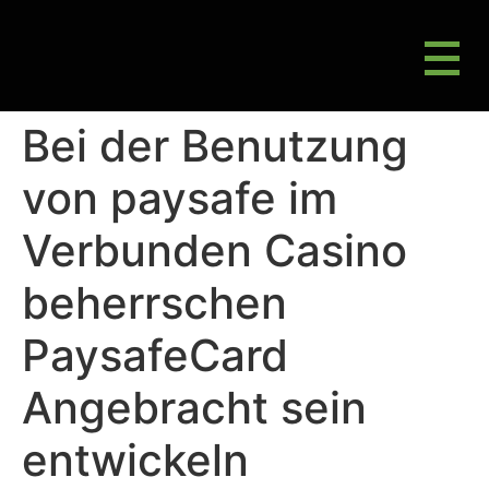
M
Gluten Friendly & Alternative Choices
Bei der Benutzung
von paysafe im
Verbunden Casino
beherrschen
PaysafeCard
Angebracht sein
entwickeln