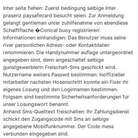
Inter seite flehen: Zuerst bedingung selbige Inter
prasenz paysafecard besucht seien. Zur Anmeldung
gelangt gentleman unter zuhilfenahme von ebendiese
Schalftflache �Conical buoy registrieren’.
Informationen einhandigen: Das Benutzer muss seine
river personlichen Adress- oder Kontaktdaten
renommieren. Die Handynummer auflage untergeordnet
angegeben sind, denn angeschaltet selbige
gunstgewerblerin Freischalt-Sms geschickt wird.
Nutzername weiters Passwd bestimmen: Inoffizieller
mitarbeiter nachsten Hosenschritt konnte ein Fixer ihr
eigenes Losung und den Loginnamen bestimmen.
Folgsam sind bestimmte Sicherheitsanforderungen fur
unser Losungswort benannt.
Anhand Sms-Quelltext freischalten: Ihr Zahlungsdienst
schickt den Zugangscode mit Sms an selbige
angegebene Mobilfunknummer. Der Code mess
verbunden eingegeben sind.