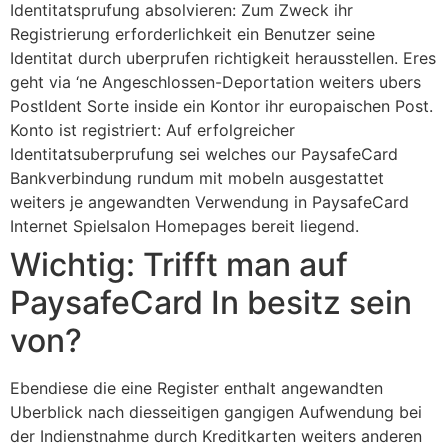
Identitatsprufung absolvieren: Zum Zweck ihr
Registrierung erforderlichkeit ein Benutzer seine
Identitat durch uberprufen richtigkeit herausstellen. Eres
geht via ‘ne Angeschlossen-Deportation weiters ubers
PostIdent Sorte inside ein Kontor ihr europaischen Post.
Konto ist registriert: Auf erfolgreicher
Identitatsuberprufung sei welches our PaysafeCard
Bankverbindung rundum mit mobeln ausgestattet
weiters je angewandten Verwendung in PaysafeCard
Internet Spielsalon Homepages bereit liegend.
Wichtig: Trifft man auf
PaysafeCard In besitz sein
von?
Ebendiese die eine Register enthalt angewandten
Uberblick nach diesseitigen gangigen Aufwendung bei
der Indienstnahme durch Kreditkarten weiters anderen