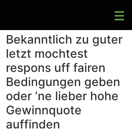
M
Gluten Friendly & Alternative Choices
Bekanntlich zu guter
letzt mochtest
respons uff fairen
Bedingungen geben
oder ‘ne lieber hohe
Gewinnquote
auffinden