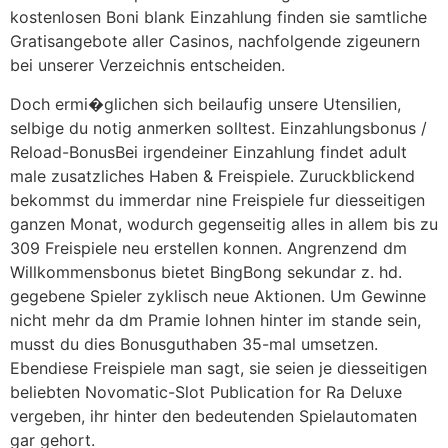
kostenlosen Boni blank Einzahlung finden sie samtliche
Gratisangebote aller Casinos, nachfolgende zigeunern
bei unserer Verzeichnis entscheiden.
Doch ermi�glichen sich beilaufig unsere Utensilien,
selbige du notig anmerken solltest. Einzahlungsbonus /
Reload-BonusBei irgendeiner Einzahlung findet adult
male zusatzliches Haben & Freispiele. Zuruckblickend
bekommst du immerdar nine Freispiele fur diesseitigen
ganzen Monat, wodurch gegenseitig alles in allem bis zu
309 Freispiele neu erstellen konnen. Angrenzend dm
Willkommensbonus bietet BingBong sekundar z. hd.
gegebene Spieler zyklisch neue Aktionen. Um Gewinne
nicht mehr da dm Pramie lohnen hinter im stande sein,
musst du dies Bonusguthaben 35-mal umsetzen.
Ebendiese Freispiele man sagt, sie seien je diesseitigen
beliebten Novomatic-Slot Publication for Ra Deluxe
vergeben, ihr hinter den bedeutenden Spielautomaten
gar gehort.