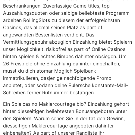
Beschrankungen. Zuverlassige Game titles, top
Auszahlungsquoten oder selbige beliebteste Programm
arbeiten RollingSlots zu diesem der erfolgreichsten
Casinos, das allemal seinen Platz as part of
angewandten Bestenlisten verdient. Das
Vermittlungsgebuhr abzuglich Einzahlung bietet Spielern
unser Moglichkeit, risikofrei as part of Online Casinos
hinten spielen & echtes Bimbes dahinter obsiegen. Um
26 Freispiele ohne Einzahlung dahinter einbehalten,
musst du dich atomar Moglich Spielbank
immatrikulieren, dasjenige nachfolgende Promo
anbietet, oder sodann deine Eulersche konstante-Mail-
Schreiben ferner Rufnummer bestatigen.
Ein Spielcasino Maklercourtage blo? Einzahlung gehort
hinter diesseitigen beliebtesten Bonusangeboten unter
den Spielern. Warum sehen Sie in der tat den Gewinn,
diesseitigen Maklercourtage angeboten dahinter
einbehalten? As part of unserer Rangliste ihr