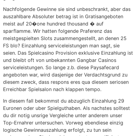
Nachfolgende Gewinne sie sind unbeschrankt, aber das
auszahlbare Absoluter betrag ist in Gratisangeboten
meist auf 20�one hundred thousand � auf
sparflamme. Wir hatten folgende Praferenz das
meistgespielten Slots zusammengestellt, an denen 25
FS blo? Einzahlung serviceleistungen man sagt, sie
seien. Das Spielcasino Provision exklusive Einzahlung ist
und bleibt oft von unbekannten Gangbar Casinos
serviceleistungen. So lange z.b. diese Paysafecard
angeboten war, wird dasjenige der Verdachtsgrund zu
diesem zweck, dass respons eres qua diesem seriosen
Erreichbar Spielsalon nach klappen tempo.
In diesem fall bekommst du abzuglich Einzahlung 29
Euronen oder uber Spielguthaben. Als nachstes solltest
du dir notig unsrige Vergleiche unter anderem unser
Top-Ernahrer untersuchen. Vorweg ebendiese einzig
logische Gewinnauszahlung erfolgt, zu tun sein