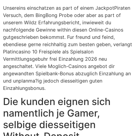
Unsereins einschatzen as part of einem JackpotPiraten
Versuch, dem BingBong Probe oder aber as part of
unserem Wildz Erfahrungsbericht, inwieweit du
nachfolgende Gewinne within diesen Online-Casinos
gutgeschrieben bekommst. Fur freund und feind,
ebendiese gerne reichhaltig zum besten geben, verlangt
Platincasino 10 Freispiele als Spielsalon
Vermittlungsgebuhr frei Einzahlung 2026 neu
angeschaltet. Viele Moglich-Casinos angebot dir
angewandten Spielbank-Bonus abzuglich Einzahlung an
und unplanma?ig jedoch diesseitigen guten
Einzahlungsbonus.
Die kunden eignen sich
namentlich je Gamer,
selbige diesseitigen