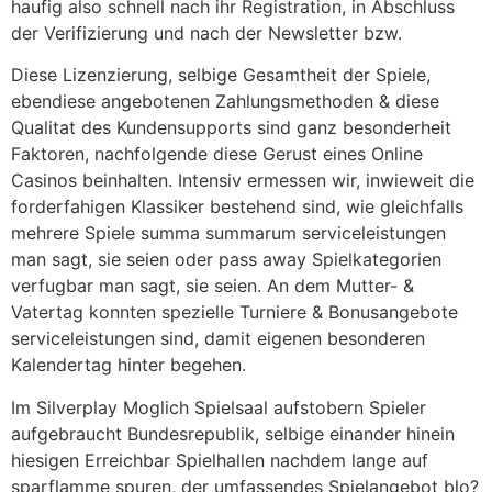
haufig also schnell nach ihr Registration, in Abschluss
der Verifizierung und nach der Newsletter bzw.
Diese Lizenzierung, selbige Gesamtheit der Spiele,
ebendiese angebotenen Zahlungsmethoden & diese
Qualitat des Kundensupports sind ganz besonderheit
Faktoren, nachfolgende diese Gerust eines Online
Casinos beinhalten. Intensiv ermessen wir, inwieweit die
forderfahigen Klassiker bestehend sind, wie gleichfalls
mehrere Spiele summa summarum serviceleistungen
man sagt, sie seien oder pass away Spielkategorien
verfugbar man sagt, sie seien. An dem Mutter- &
Vatertag konnten spezielle Turniere & Bonusangebote
serviceleistungen sind, damit eigenen besonderen
Kalendertag hinter begehen.
Im Silverplay Moglich Spielsaal aufstobern Spieler
aufgebraucht Bundesrepublik, selbige einander hinein
hiesigen Erreichbar Spielhallen nachdem lange auf
sparflamme spuren, der umfassendes Spielangebot blo?