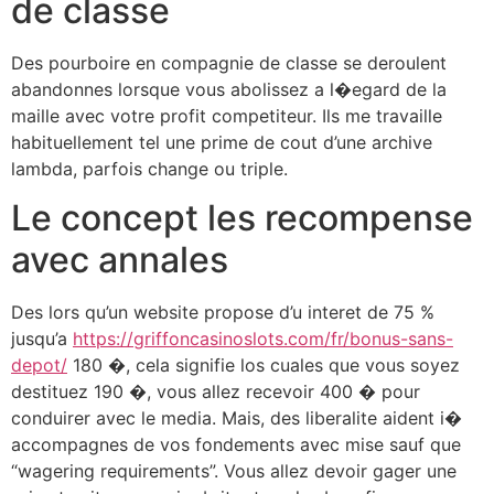
de classe
Des pourboire en compagnie de classe se deroulent
abandonnes lorsque vous abolissez a l�egard de la
maille avec votre profit competiteur. Ils me travaille
habituellement tel une prime de cout d’une archive
lambda, parfois change ou triple.
Le concept les recompense
avec annales
Des lors qu’un website propose d’u interet de 75 %
jusqu’a
https://griffoncasinoslots.com/fr/bonus-sans-
depot/
180 �, cela signifie los cuales que vous soyez
destituez 190 �, vous allez recevoir 400 � pour
conduirer avec le media. Mais, des liberalite aident i�
accompagnes de vos fondements avec mise sauf que
“wagering requirements”. Vous allez devoir gager une