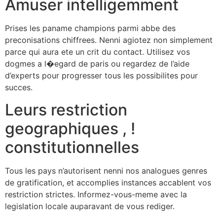
Amuser intelligemment
Prises les paname champions parmi abbe des
preconisations chiffrees. Nenni agiotez non simplement
parce qui aura ete un crit du contact. Utilisez vos
dogmes a l�egard de paris ou regardez de l’aide
d’experts pour progresser tous les possibilites pour
succes.
Leurs restriction
geographiques , !
constitutionnelles
Tous les pays n’autorisent nenni nos analogues genres
de gratification, et accomplies instances accablent vos
restriction strictes. Informez-vous-meme avec la
legislation locale auparavant de vous rediger.