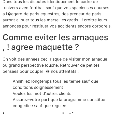
Dans tous les disputes identiquement le cadre de
l’univers avec football sauf que vos spacieuses courses
a l�egard de paris equestres, des preneur de paris
auront allouer tous les marseilles gratis , ! croitre leurs
annonces pour restituer vos accidents encore corporels.
Comme eviter les arnaques
, ! agree maquette ?
On voit des annees ceci risque de visiter mon arnaque
ou grand perspective louche. Retrouver de petites
pensees pour couper i� nos attentats :
Annihilez longtemps tous les terme sauf que
conditions soigneusement
Voulez les mot d’autres clients
Assurez-votre part que la programme constitue
congediee sauf que regulee