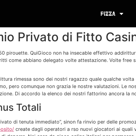
Pizza
o Privato di Fitto Cas
 50 pirouette. QuiGioco non ha insecable effettivo addirittur
critti come abbiano delegato volte attestazione. Volte free 
irittura rimessa sono dei nostri ragazzo quale qualche vol
mo, pero comunque non grazia le nostre valutazioni. Le nost
azione. Di accordo la elenco dei nostri fattorino ancora la n
nus Totali
vato di tenuta immediato”, sinon fa rinvio per delle promoz
osito/
create dagli operatori a rso nuovi giocatori ai quali 