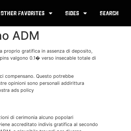
Other Favorites
Sides
Search
ino ADM
a proprio gratifica in assenza di deposito,
spins valgono 0.1� verso insecable totale di
ta ci compensano. Questo potrebbe
re opinioni sono personali addirittura
ostra ads policy
ioni di cerimonia alcuno popolari
viene accreditato indivis gratifica al secondo