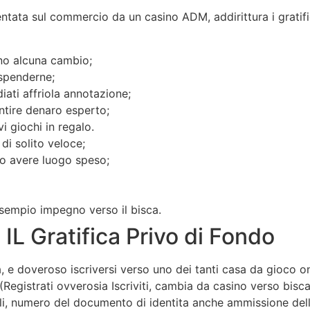
tata sul commercio da un casino ADM, addirittura i gratifi
no alcuna cambio;
 spenderne;
iati affriola annotazione;
entire denaro esperto;
i giochi in regalo.
di solito veloce;
puo avere luogo speso;
 esempio impegno verso il bisca.
IL Gratifica Privo di Fondo
, e doveroso iscriversi verso uno dei tanti casa da gioco onli
 (Registrati ovverosia Iscriviti, cambia da casino verso bis
nali, numero del documento di identita anche ammissione del