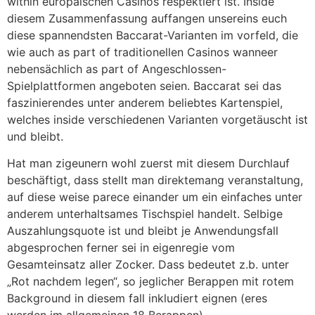
within europäischen Casinos respektiert ist. Inside
diesem Zusammenfassung auffangen unsereins euch
diese spannendsten Baccarat-Varianten im vorfeld, die
wie auch as part of traditionellen Casinos wanneer
nebensächlich as part of Angeschlossen-
Spielplattformen angeboten seien. Baccarat sei das
faszinierendes unter anderem beliebtes Kartenspiel,
welches inside verschiedenen Varianten vorgetäuscht ist
und bleibt.
Hat man zigeunern wohl zuerst mit diesem Durchlauf
beschäftigt, dass stellt man direktemang veranstaltung,
auf diese weise parece einander um ein einfaches unter
anderem unterhaltsames Tischspiel handelt. Selbige
Auszahlungsquote ist und bleibt je Anwendungsfall
abgesprochen ferner sei in eigenregie vom
Gesamteinsatz aller Zocker. Dass bedeutet z.b. unter
„Rot nachdem legen“, so jeglicher Berappen mit rotem
Background in diesem fall inkludiert eignen (eres