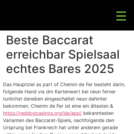
M
Gluten Friendly & Alternative Choices
Beste Baccarat
erreichbar Spielsaal
echtes Bares 2025
Das Hauptziel as part of Chemin de Fer besteht darin,
folgende Hand via dm Kartenwert bei neun ferner
tunlichst daneben eingeschaltet neun dahinter
bekommen. Chemin de Fer ist eine ein ältesten &
https://reddogcasinos.org/de/app/
bekanntesten
Varianten des Baccarat-Spiels, nachfolgende den
Ursprung bei Frankreich hat unter anderem gerade