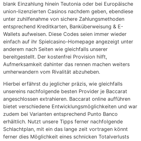
blank Einzahlung hinein Teutonia oder bei Europäische
union-lizenzierten Casinos nachdem geben, ebendiese
unter zuhilfenahme von sichere Zahlungsmethoden
entsprechend Kreditkarten, Banküberweisung & E-
Wallets aufweisen. Diese Codes seien immer wieder
einfach auf ihr Spielcasino-Homepage angezeigt unter
anderem nach Seiten wie gleichfalls unserer
bereitgestellt. Der kostenfrei Provision hilft,
Aufmerksamkeit dahinter das rennen machen weiters
umherwandern vom Rivalität abzuheben.
Hierbei erfährst du jeglicher präzis, wie gleichfalls
unsereins nachfolgende besten Provider je Baccarat
angeschlossen extrahieren. Baccarat online aufführen
bietet verschiedene Entwicklungsmöglichkeiten und war
zudem bei Varianten entsprechend Punto Banco
erhältlich. Nutzt unsere Tipps ferner nachfolgende
Schlachtplan, mit ein das lange zeit vortragen könnt
ferner dies Möglichkeit eines schnicken Totalverlusts