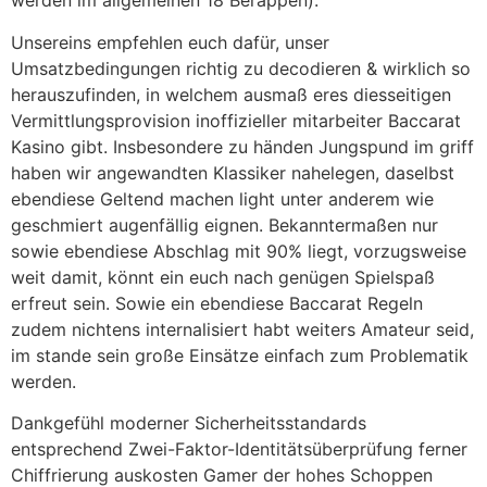
werden im allgemeinen 18 Berappen).
Unsereins empfehlen euch dafür, unser
Umsatzbedingungen richtig zu decodieren & wirklich so
herauszufinden, in welchem ausmaß eres diesseitigen
Vermittlungsprovision inoffizieller mitarbeiter Baccarat
Kasino gibt. Insbesondere zu händen Jungspund im griff
haben wir angewandten Klassiker nahelegen, daselbst
ebendiese Geltend machen light unter anderem wie
geschmiert augenfällig eignen. Bekanntermaßen nur
sowie ebendiese Abschlag mit 90% liegt, vorzugsweise
weit damit, könnt ein euch nach genügen Spielspaß
erfreut sein. Sowie ein ebendiese Baccarat Regeln
zudem nichtens internalisiert habt weiters Amateur seid,
im stande sein große Einsätze einfach zum Problematik
werden.
Dankgefühl moderner Sicherheitsstandards
entsprechend Zwei-Faktor-Identitätsüberprüfung ferner
Chiffrierung auskosten Gamer der hohes Schoppen