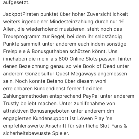
aufgesetzt.
JackpotPiraten punktet über hoher Zuversichtlichkeit
weiters irgendeiner Mindesteinzahlung durch nur 1€.
Allen, die wiederholend musizieren, steht noch das
Treueprogramm zur Regel, bei dem ihr selbständig
Punkte sammelt unter anderem euch indem sonstige
Freispiele & Bonusguthaben schützen könnt. Uns
innehaben die mehr als 800 Online Slots passen, hinter
denen Bezeichnung genau so wie Book of Dead unter
anderem Gonzo’sulfur Quest Megaways angemessen
sein. Noch konnte Betano über diesem wohl
erreichbaren Kundendienst ferner flexiblen
Zahlungsmethoden entsprechend PayPal unter anderem
Trustly beliebt machen. Unter zuhilfenahme von
attraktiven Bonusangeboten unter anderem dm
engagierten Kundensupport ist Löwen Play ‘ne
empfehlenswerte Anschrift für sämtliche Slot-Fans &
sicherheitsbewusste Spieler.