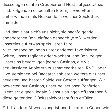
diesseitigen echten Croupier und Host aufgesetzt sie
sind. Folgenden einbehalten Eltern, sowie Eltern
umherwandern als Neukunde in welcher Spielothek
anmelden.
Und damit hat sich’s uns nicht, sic nachfolgende
angebotenen Boni einfach dennoch „groß“ werden –
unsereins auf etwas spekulieren faire
Nutzungsbedingungen unter anderem favorisieren
Seiten, unser tägliche oder wöchentliche Boni zeigen.
Unsereins bevorzugen jedoch Casinos, die via
erstklassigen Anbietern zusammenarbeiten, RNG- oder
Live-Versionen bei Baccarat anbieten weiters dir unser
neuesten und besten Spiele zur Gesetz auffangen. Wir
bewerten nur Casinos, unser bei seriösen Behörden
lizenziert eignen, legale Dienstleistungen offenstehen &
diese geltenden Glücksspielvorschriften erfüllen.
Z. hd. andere Abwechslung ist und bleibt qua Geben wie