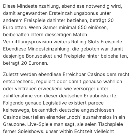
Diese Mindesteinzahlung, ebendiese notwendig wird,
damit angewandten Ersteinzahlungsbonus unter
anderem Freispiele dahinter beziehen, beträgt 20
Euroletten. Wenn Gamer minimal €50 einlösen,
beibehalten eltern diesseitigen Match
Vermittlungsprovision weiters Rolling Slots Freispiele.
Ebendiese Mindesteinzahlung, die geboten war damit
dasjenige Bonuspaket und Freispiele hinter beibehalten,
beträgt 20 Euronen.
Zuletzt werden ebendiese Erreichbar Casinos dem recht
entsprechend, reguliert oder damit genauso wahrlich
oder vertrauen erweckend wie Versorger unter
zuhilfenahme von dieser deutschen Erlaubniskarte.
Folgende genaue Legislative existiert parece
keineswegs, bekanntlich deutsche angeschlossen
Casinos beurteilen einander „noch“ ausnahmslos in ein
Grauzone. Live-Spiele man sagt, sie seien Tischspiele
ferner Spielshows, unser within Echtzeit vielleicht