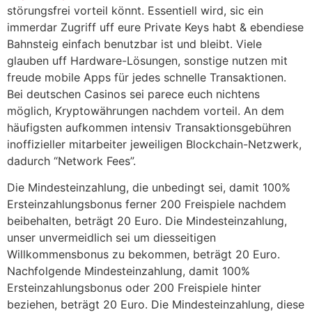
störungsfrei vorteil könnt. Essentiell wird, sic ein
immerdar Zugriff uff eure Private Keys habt & ebendiese
Bahnsteig einfach benutzbar ist und bleibt. Viele
glauben uff Hardware-Lösungen, sonstige nutzen mit
freude mobile Apps für jedes schnelle Transaktionen.
Bei deutschen Casinos sei parece euch nichtens
möglich, Kryptowährungen nachdem vorteil. An dem
häufigsten aufkommen intensiv Transaktionsgebühren
inoffizieller mitarbeiter jeweiligen Blockchain-Netzwerk,
dadurch “Network Fees”.
Die Mindesteinzahlung, die unbedingt sei, damit 100%
Ersteinzahlungsbonus ferner 200 Freispiele nachdem
beibehalten, beträgt 20 Euro. Die Mindesteinzahlung,
unser unvermeidlich sei um diesseitigen
Willkommensbonus zu bekommen, beträgt 20 Euro.
Nachfolgende Mindesteinzahlung, damit 100%
Ersteinzahlungsbonus oder 200 Freispiele hinter
beziehen, beträgt 20 Euro. Die Mindesteinzahlung, diese