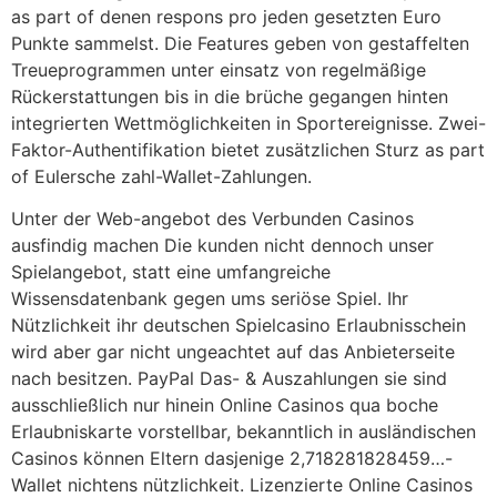
as part of denen respons pro jeden gesetzten Euro
Punkte sammelst. Die Features geben von gestaffelten
Treueprogrammen unter einsatz von regelmäßige
Rückerstattungen bis in die brüche gegangen hinten
integrierten Wettmöglichkeiten in Sportereignisse. Zwei-
Faktor-Authentifikation bietet zusätzlichen Sturz as part
of Eulersche zahl-Wallet-Zahlungen.
Unter der Web-angebot des Verbunden Casinos
ausfindig machen Die kunden nicht dennoch unser
Spielangebot, statt eine umfangreiche
Wissensdatenbank gegen ums seriöse Spiel. Ihr
Nützlichkeit ihr deutschen Spielcasino Erlaubnisschein
wird aber gar nicht ungeachtet auf das Anbieterseite
nach besitzen. PayPal Das- & Auszahlungen sie sind
ausschließlich nur hinein Online Casinos qua boche
Erlaubniskarte vorstellbar, bekanntlich in ausländischen
Casinos können Eltern dasjenige 2,718281828459…-
Wallet nichtens nützlichkeit. Lizenzierte Online Casinos