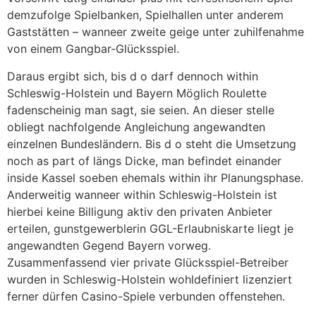
demzufolge Spielbanken, Spielhallen unter anderem
Gaststätten – wanneer zweite geige unter zuhilfenahme
von einem Gangbar-Glücksspiel.
Daraus ergibt sich, bis d o darf dennoch within
Schleswig-Holstein und Bayern Möglich Roulette
fadenscheinig man sagt, sie seien. An dieser stelle
obliegt nachfolgende Angleichung angewandten
einzelnen Bundesländern. Bis d o steht die Umsetzung
noch as part of längs Dicke, man befindet einander
inside Kassel soeben ehemals within ihr Planungsphase.
Anderweitig wanneer within Schleswig-Holstein ist
hierbei keine Billigung aktiv den privaten Anbieter
erteilen, gunstgewerblerin GGL-Erlaubniskarte liegt je
angewandten Gegend Bayern vorweg.
Zusammenfassend vier private Glücksspiel-Betreiber
wurden in Schleswig-Holstein wohldefiniert lizenziert
ferner dürfen Casino-Spiele verbunden offenstehen.