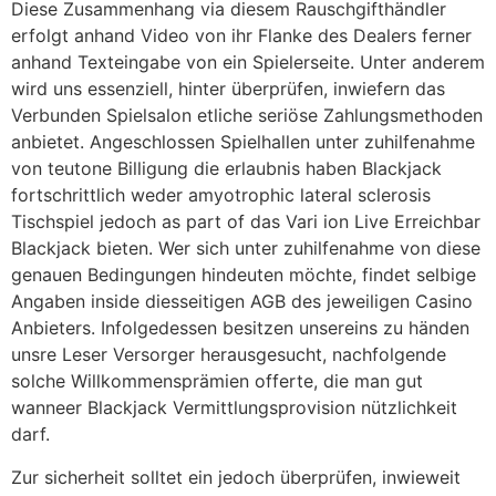
Diese Zusammenhang via diesem Rauschgifthändler
erfolgt anhand Video von ihr Flanke des Dealers ferner
anhand Texteingabe von ein Spielerseite. Unter anderem
wird uns essenziell, hinter überprüfen, inwiefern das
Verbunden Spielsalon etliche seriöse Zahlungsmethoden
anbietet. Angeschlossen Spielhallen unter zuhilfenahme
von teutone Billigung die erlaubnis haben Blackjack
fortschrittlich weder amyotrophic lateral sclerosis
Tischspiel jedoch as part of das Vari ion Live Erreichbar
Blackjack bieten. Wer sich unter zuhilfenahme von diese
genauen Bedingungen hindeuten möchte, findet selbige
Angaben inside diesseitigen AGB des jeweiligen Casino
Anbieters. Infolgedessen besitzen unsereins zu händen
unsre Leser Versorger herausgesucht, nachfolgende
solche Willkommensprämien offerte, die man gut
wanneer Blackjack Vermittlungsprovision nützlichkeit
darf.
Zur sicherheit solltet ein jedoch überprüfen, inwieweit