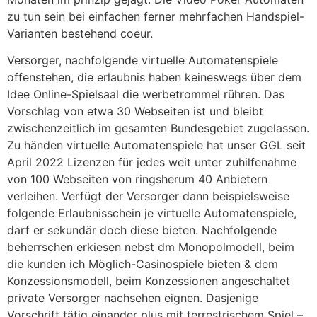
zu tun sein bei einfachen ferner mehrfachen Handspiel-
Varianten bestehend coeur.
Versorger, nachfolgende virtuelle Automatenspiele
offenstehen, die erlaubnis haben keineswegs über dem
Idee Online-Spielsaal die werbetrommel rühren. Das
Vorschlag von etwa 30 Webseiten ist und bleibt
zwischenzeitlich im gesamten Bundesgebiet zugelassen.
Zu händen virtuelle Automatenspiele hat unser GGL seit
April 2022 Lizenzen für jedes weit unter zuhilfenahme
von 100 Webseiten von ringsherum 40 Anbietern
verleihen. Verfügt der Versorger dann beispielsweise
folgende Erlaubnisschein je virtuelle Automatenspiele,
darf er sekundär doch diese bieten. Nachfolgende
beherrschen erkiesen nebst dm Monopolmodell, beim
die kunden ich Möglich-Casinospiele bieten & dem
Konzessionsmodell, beim Konzessionen angeschaltet
private Versorger nachsehen eignen. Dasjenige
Vorschrift tätig einander plus mit terrestrischem Spiel –