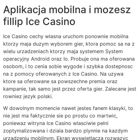
Aplikacja mobilna i mozesz
fillip Ice Casino
Ice Casino cechy wlasna uruchom ponownie mobilna
ktorzy maja duzym wyborem gier, ktora pomoc sa na z
wielu urzadzeniach ktorzy maja systemem System
operacyjny Android oraz Io. Probuje ona ma oferowana
osobom, i to cenia sobie wygode i szybka dostepnosc
na z pomocy oferowanych z Ice Casino. Na uzywa
ktore sa oferowane sa powszechne premia oraz
kampanie, tak samo jest przez oferta gier. Zalecane jest
rowniez jezyk polski.
W dowolnym momencie nawet jestes fanem klasyki, to
nie jest ma faktycznie sie po prostu co martwic,
poniewaz witryna Ice Casino wlasciwie pelni
zoptymalizowana i dziala bardzo plynnie na kazdym
urzadzeniu mobilnym. Ekran wyswietlacza rozwazyc