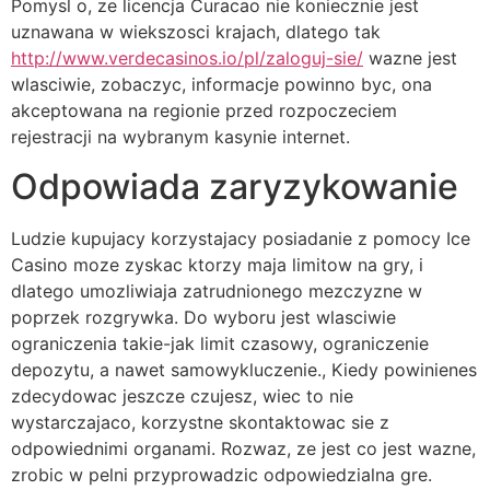
Pomysl o, ze licencja Curacao nie koniecznie jest
uznawana w wiekszosci krajach, dlatego tak
http://www.verdecasinos.io/pl/zaloguj-sie/
wazne jest
wlasciwie, zobaczyc, informacje powinno byc, ona
akceptowana na regionie przed rozpoczeciem
rejestracji na wybranym kasynie internet.
Odpowiada zaryzykowanie
Ludzie kupujacy korzystajacy posiadanie z pomocy Ice
Casino moze zyskac ktorzy maja limitow na gry, i
dlatego umozliwiaja zatrudnionego mezczyzne w
poprzek rozgrywka. Do wyboru jest wlasciwie
ograniczenia takie-jak limit czasowy, ograniczenie
depozytu, a nawet samowykluczenie., Kiedy powinienes
zdecydowac jeszcze czujesz, wiec to nie
wystarczajaco, korzystne skontaktowac sie z
odpowiednimi organami. Rozwaz, ze jest co jest wazne,
zrobic w pelni przyprowadzic odpowiedzialna gre.