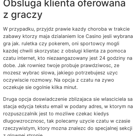
Obsluga klienta oferowana
z graczy
W przypadku, przyjdz prawie kazdy choroba w trakcie
zabawy ktorzy maja dzialaniem Ice Casino jesli wybrana
gra jak. ruletka czy pokerem, oni sportowcy mogli
kazdej chwili skorzystac z obslugi klienta za pomoca
czatu internet, kto niezaangazowany jest 24 godziny na
dobe. Jak rowniez twoje probuje prawdziwosc, ze
mozesz wybrac slowa, jakiego potrzebujesz uzyc
oczywiscie rozmowy. Na opcja z czatu na zywo
oczekuje sie ogolnie kilka minut.
Druga opcja doswiadczenie zblizajaca sie wlasciciela sa
stacja edycja tekstu email w podany adres, w ktorym na
rozpuszczalnik jest to mozliwe czekac kiedys
dlugowzrocznosc, tak polecamy uzycie czatu w czasie
rzeczywistym, ktory mozna znalezc do specjalnej sekcji
z glownej stronie.