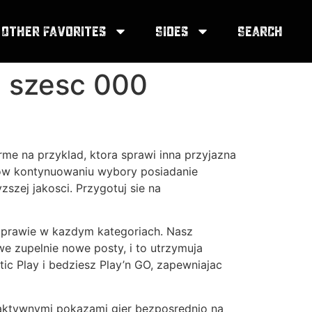
Other Favorites
Sides
Search
d szesc 000
me na przyklad, ktora sprawi inna przyjazna
tow kontynuowaniu wybory posiadanie
szej jakosci. Przygotuj sie na
 prawie w kazdym kategoriach. Nasz
 zupelnie nowe posty, i to utrzymuja
ic Play i bedziesz Play’n GO, zapewniajac
raktywnymi pokazami gier bezposrednio na