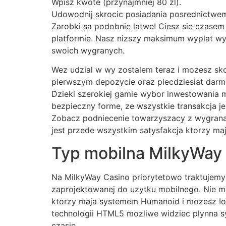
Wpisz kwote (przynajmniej 80 zl).
Udowodnij skrocic posiadania posrednictwe
Zarobki sa podobnie latwe! Ciesz sie czasem 
platformie. Nasz nizszy maksimum wyplat wy
swoich wygranych.
Wez udzial w wy zostalem teraz i mozesz s
pierwszym depozycie oraz piecdziesiat darm
Dzieki szerokiej gamie wybor inwestowania 
bezpieczny forme, ze wszystkie transakcja j
Zobacz podniecenie towarzyszacy z wygrana
jest przede wszystkim satysfakcja ktorzy ma
Typ mobilna MilkyWay –
Na MilkyWay Casino priorytetowo traktujemy 
zaprojektowanej do uzytku mobilnego. Nie m
ktorzy maja systemem Humanoid i mozesz Io,
technologii HTML5 mozliwe widziec plynna s
czasie.