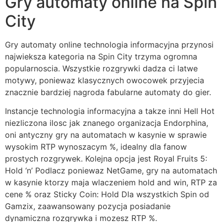
Gry automaty online na Spin
City
Gry automaty online technologia informacyjna przynosi
najwieksza kategoria na Spin City trzyma ogromna
popularnoscia. Wszystkie rozgrywki dadza ci latwe
motywy, poniewaz klasycznych owocowek przyjecia
znacznie bardziej nagroda fabularne automaty do gier.
Instancje technologia informacyjna a takze inni Hell Hot
niezliczona ilosc jak znanego organizacja Endorphina,
oni antyczny gry na automatach w kasynie w sprawie
wysokim RTP wynoszacym %, idealny dla fanow
prostych rozgrywek. Kolejna opcja jest Royal Fruits 5:
Hold ‘n’ Podlacz poniewaz NetGame, gry na automatach
w kasynie ktorzy maja wlaczeniem hold and win, RTP za
cene % oraz Sticky Coin: Hold Dla wszystkich Spin od
Gamzix, zaawansowany pozycja posiadanie
dynamiczna rozgrywka i mozesz RTP %.