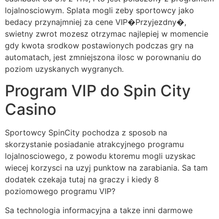
lojalnosciowym. Splata mogli zeby sportowcy jako
bedacy przynajmniej za cene VIP�Przyjezdny�,
swietny zwrot mozesz otrzymac najlepiej w momencie
gdy kwota srodkow postawionych podczas gry na
automatach, jest zmniejszona ilosc w porownaniu do
poziom uzyskanych wygranych.
Program VIP do Spin City
Casino
Sportowcy SpinCity pochodza z sposob na
skorzystanie posiadanie atrakcyjnego programu
lojalnosciowego, z powodu ktoremu mogli uzyskac
wiecej korzysci na uzyj punktow na zarabiania. Sa tam
dodatek czekaja tutaj na graczy i kiedy 8
poziomowego programu VIP?
Sa technologia informacyjna a takze inni darmowe