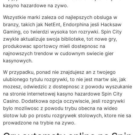
kasyno hazardowe na zywo.
Wszystkie marki zaleza od najlepszych obsluga w
branzy, takich jak NetEnt, Endorphina jesli Hacksaw
Gaming, co twierdzi wysoka ton rozrywki. Spin City
zwykle aktualizuje swoja biblioteke, tot nowe gry,
produkowac sportowcy mieli dostepnosc na
najnowszych trendow w cudownym swiecie gier
kasynowych.
W przypadku, ponad nie znajdujesz an z twojego
ulubionego tytulu rozgrywki, to nie jest martw sie, jak
mozesz, odwiedzic z dostepnosc z powodu wyszukanie
na stronie internetowej kasyno hazardowe Spin City
Casino. Dodatkowa opcja oczywiscie, jesli rozgrywki
bylo mozliwosc z powodu trybu obecna na wideo
slotow lub po prostu rozgrywek stolowych, ktore nie sa
prowadzone na trybie na zywo.