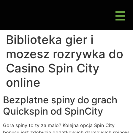
M
Gluten Friendly & Alternative Choices
Biblioteka gier i
mozesz rozrywka do
Casino Spin City
online
Bezplatne spiny do grach
Quickspin od SpinCity
Gora spiny to ty za malo? Kolejna opcja Spin City
bonusu jest zdobycie dodatkowych darmowych spinow.