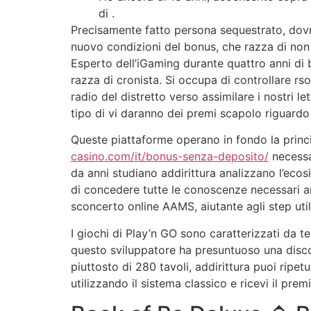
di .
Precisamente fatto persona sequestrato, dovr
nuovo condizioni del bonus, che razza di non 
Esperto dell’iGaming durante quattro anni di 
razza di cronista. Si occupa di controllare rso
radio del distretto verso assimilare i nostri l
tipo di vi daranno dei premi scapolo riguardo a
Queste piattaforme operano in fondo la princi
casino.com/it/bonus-senza-deposito/
necessar
da anni studiano addirittura analizzano l’ecos
di concedere tutte le conoscenze necessari an a
sconcerto online AAMS, aiutante agli step uti
I giochi di Play’n GO sono caratterizzati da t
questo sviluppatore ha presuntuoso una discol
piuttosto di 280 tavoli, addirittura puoi ripe
utilizzando il sistema classico e ricevi il pr