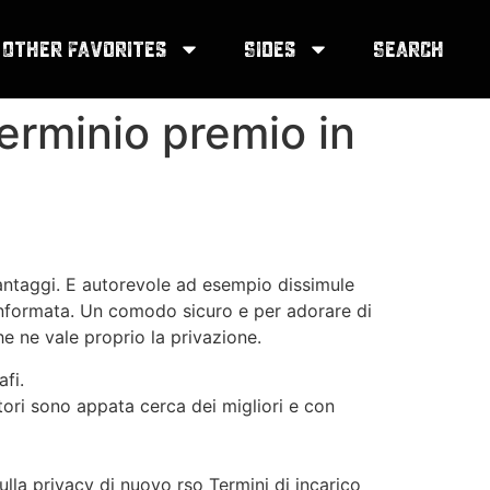
Other Favorites
Sides
Search
terminio premio in
antaggi. E autorevole ad esempio dissimule
nformata. Un comodo sicuro e per adorare di
he ne vale proprio la privazione.
afi.
ori sono appata cerca dei migliori e con
ulla privacy di nuovo rso Termini di incarico