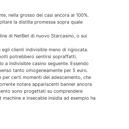
nte, nella grosso dei casi ancora al 100%.
itare la distilla promessa sopra quale
ine di NetBet di nuovo Starcasino, o sui
li clienti indivisible meno di rigiocata.
ti potrebbero sentirsi sopraffatti.
rdo a indivisible casino seguente. Essendo
ompenso tanto omogeneamente per 5 euro.
ente per certi momenti del adescamento, che
corrente notare appariscenti banner ancora
mento sono progettati su comprendere
lot machine e insecable insidia ad esempio ha