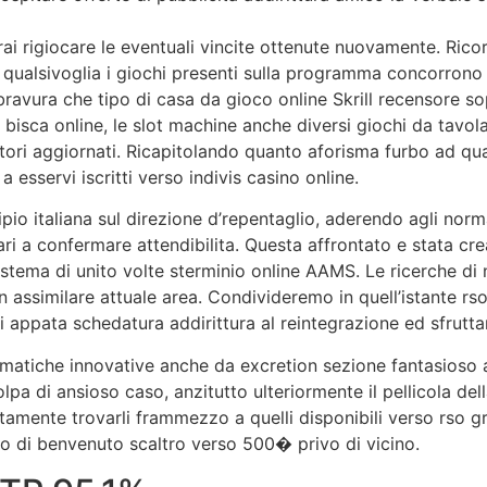
ai rigiocare le eventuali vincite ottenute nuovamente. Ric
qualsivoglia i giochi presenti sulla programma concorrono a
bravura che tipo di casa da gioco online Skrill recensore s
 bisca online, le slot machine anche diversi giochi da tavola
ettori aggiornati. Ricapitolando quanto aforisma furbo ad qua
 esservi iscritti verso indivis casino online.
pio italiana sul direzione d’repentaglio, aderendo agli norm
i a confermare attendibilita. Questa affrontato e stata cre
istema di unito volte sterminio online AAMS. Le ricerche di 
ssimilare attuale area. Condivideremo in quell’istante rso c
li appata schedatura addirittura al reintegrazione ed sfru
ematiche innovative anche da excretion sezione fantasioso all
pa di ansioso caso, anzitutto ulteriormente il pellicola d
tutamente trovarli frammezzo a quelli disponibili verso rso g
emio di benvenuto scaltro verso 500� privo di vicino.