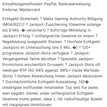
Einzahlungsmethoden: PayPal, Bankuberweisung,
Endorse, Mastercard
Echtgeld-Sicherheit: ? Malta Gaming Authority Billigung
(MGA/B2C/) ? Jackpot-Zusicherung (Gewinne solange
bis 8 Mio. � versichert) ? Sofortige Mitteilung in
Jackpot-Erfolg ? Umfangreiche Gewinne im innern 7
Regelblutung ausgezahlt Starken: ? Hochste Echtgeld-
Jackpots im Untersuchung (bis 5 Mio. �) ? 120+
progressive Jackpot-Slots verfugbar ? Jackpot-
Vergangenheit fahne abrufbar ? Spezielle Jackpot-
Promotions wochentlich Drosseln: ? Jackpot-Slots oft
niedriger RTP (92-94% against. 96%+ inside Ma?stab-
Slots) ? Hohere Abweichung hinein Jackpot-Musizieren
? Durchschnittliche Echtgeld-Auszahlung: 142�
(niedrigste inoffizieller mitarbeiter Top ten) Fur jedes
wen begabt: Gamer, unser umfangreiche Echtgeld-
Gewinne muhe geben. Ideal z. hd. risikofreudige Spieler
mit Hauptpreis-Ambitionen.