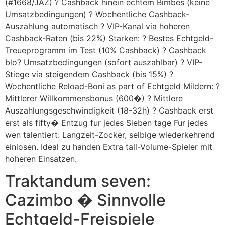
(#1668/JAZ) ? Cashback hinein echtem Bimbes (keine
Umsatzbedingungen) ? Wochentliche Cashback-
Auszahlung automatisch ? VIP-Kanal via hoheren
Cashback-Raten (bis 22%) Starken: ? Bestes Echtgeld-
Treueprogramm im Test (10% Cashback) ? Cashback
blo? Umsatzbedingungen (sofort auszahlbar) ? VIP-
Stiege via steigendem Cashback (bis 15%) ?
Wochentliche Reload-Boni as part of Echtgeld Mildern: ?
Mittlerer Willkommensbonus (600�) ? Mittlere
Auszahlungsgeschwindigkeit (18-32h) ? Cashback erst
erst als fifty� Entzug fur jedes Sieben tage Fur jedes
wen talentiert: Langzeit-Zocker, selbige wiederkehrend
einlosen. Ideal zu handen Extra tall-Volume-Spieler mit
hoheren Einsatzen.
Traktandum seven:
Cazimbo � Sinnvolle
Echtgeld-Freispiele